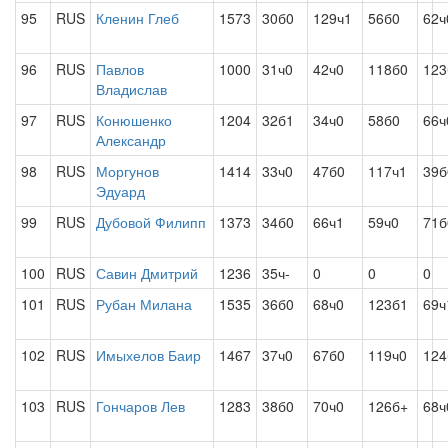
95
RUS
Кленин Глеб
1573
30б0
129ч1
56б0
62ч
96
RUS
Павлов
1000
31ч0
42ч0
118б0
123
Владислав
97
RUS
Конюшенко
1204
32б1
34ч0
58б0
66ч
Александр
98
RUS
Моргунов
1414
33ч0
47б0
117ч1
39б
Эдуард
99
RUS
Дубовой Филипп
1373
34б0
66ч1
59ч0
71б
100
RUS
Савин Дмитрий
1236
35ч-
0
0
0
101
RUS
Рубан Милана
1535
36б0
68ч0
123б1
69
102
RUS
Имыхелов Баир
1467
37ч0
67б0
119ч0
124
103
RUS
Гончаров Лев
1283
38б0
70ч0
126б+
68ч