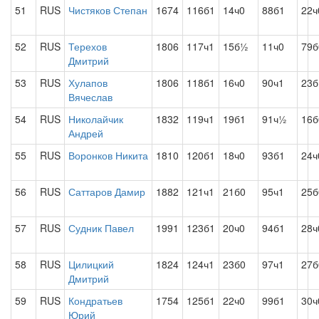
51
RUS
Чистяков Степан
1674
116б1
14ч0
88б1
22ч
52
RUS
Терехов
1806
117ч1
15б½
11ч0
79б
Дмитрий
53
RUS
Хулапов
1806
118б1
16ч0
90ч1
23
Вячеслав
54
RUS
Николайчик
1832
119ч1
19б1
91ч½
16б
Андрей
55
RUS
Воронков Никита
1810
120б1
18ч0
93б1
24ч
56
RUS
Саттаров Дамир
1882
121ч1
21б0
95ч1
25б
57
RUS
Судник Павел
1991
123б1
20ч0
94б1
28ч
58
RUS
Цилицкий
1824
124ч1
23б0
97ч1
27б
Дмитрий
59
RUS
Кондратьев
1754
125б1
22ч0
99б1
30ч
Юрий