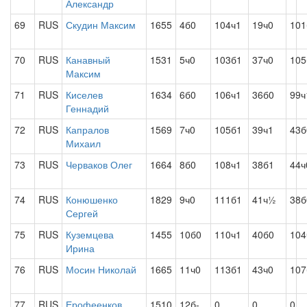
Александр
69
RUS
Скудин Максим
1655
4б0
104ч1
19ч0
10
70
RUS
Канавный
1531
5ч0
103б1
37ч0
105
Максим
71
RUS
Киселев
1634
6б0
106ч1
36б0
99ч
Геннадий
72
RUS
Капралов
1569
7ч0
105б1
39ч1
43б
Михаил
73
RUS
Черваков Олег
1664
8б0
108ч1
38б1
44ч
74
RUS
Конюшенко
1829
9ч0
111б1
41ч½
38б
Сергей
75
RUS
Куземцева
1455
10б0
110ч1
40б0
104
Ирина
76
RUS
Мосин Николай
1665
11ч0
113б1
43ч0
107
77
RUS
Ерофеенков
1510
12б-
0
0
0