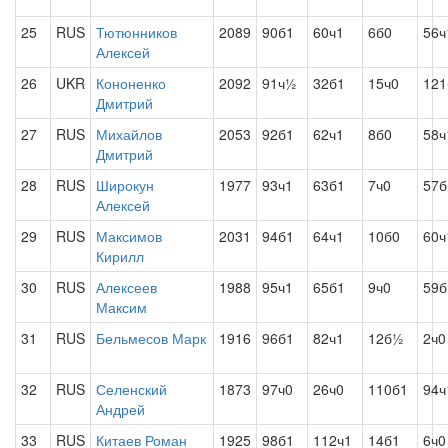
25
RUS
Тютюнников
2089
90б1
60ч1
6б0
56ч
Алексей
26
UKR
Кононенко
2092
91ч½
32б1
15ч0
121
Дмитрий
27
RUS
Михайлов
2053
92б1
62ч1
8б0
58ч
Дмитрий
28
RUS
Широкун
1977
93ч1
63б1
7ч0
57б
Алексей
29
RUS
Максимов
2031
94б1
64ч1
10б0
60ч
Кирилл
30
RUS
Алексеев
1988
95ч1
65б1
9ч0
59б
Максим
31
RUS
Бельмесов Марк
1916
96б1
82ч1
12б½
2ч0
32
RUS
Селенский
1873
97ч0
26ч0
110б1
94ч
Андрей
33
RUS
Китаев Роман
1925
98б1
112ч1
14б1
6ч0