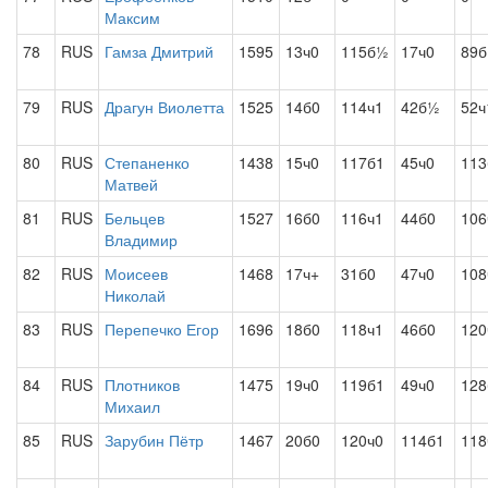
Максим
78
RUS
Гамза Дмитрий
1595
13ч0
115б½
17ч0
89б
79
RUS
Драгун Виолетта
1525
14б0
114ч1
42б½
52ч
80
RUS
Степаненко
1438
15ч0
117б1
45ч0
113
Матвей
81
RUS
Бельцев
1527
16б0
116ч1
44б0
106
Владимир
82
RUS
Моисеев
1468
17ч+
31б0
47ч0
108
Николай
83
RUS
Перепечко Егор
1696
18б0
118ч1
46б0
120
84
RUS
Плотников
1475
19ч0
119б1
49ч0
128
Михаил
85
RUS
Зарубин Пётр
1467
20б0
120ч0
114б1
118