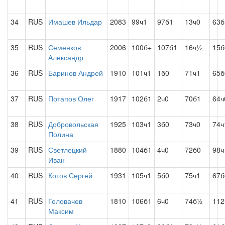
34
RUS
Имашев Ильдар
2083
99ч1
97б1
13ч0
63б
35
RUS
Семенков
2006
100б+
107б1
16ч½
15б
Александр
36
RUS
Баринов Андрей
1910
101ч1
1б0
71ч1
65б
37
RUS
Потапов Олег
1917
102б1
2ч0
70б1
64ч
38
RUS
Добровольская
1925
103ч1
3б0
73ч0
74ч
Полина
39
RUS
Светлецкий
1880
104б1
4ч0
72б0
98ч
Иван
40
RUS
Котов Сергей
1931
105ч1
5б0
75ч1
67б
41
RUS
Головачев
1810
106б1
6ч0
74б½
112
Максим