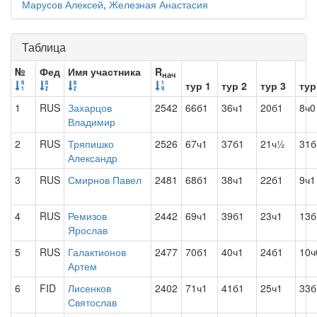
Марусов Алексей
,
Железная Анастасия
Таблица
№
Фед
Имя участника
R
нач
тур 1
тур 2
тур 3
тур
1
RUS
Захарцов
2542
66б1
36ч1
20б1
8ч0
Владимир
2
RUS
Тряпишко
2526
67ч1
37б1
21ч½
31б
Александр
3
RUS
Смирнов Павел
2481
68б1
38ч1
22б1
9ч1
4
RUS
Ремизов
2442
69ч1
39б1
23ч1
13б
Ярослав
5
RUS
Галактионов
2477
70б1
40ч1
24б1
10ч
Артем
6
FID
Лисенков
2402
71ч1
41б1
25ч1
33б
Святослав