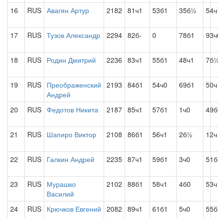
16
RUS
Авагян Артур
2182
81ч1
53б1
35б½
54ч
17
RUS
Тузов Александр
2294
82б-
0
78б1
93ч
18
RUS
Родин Дмитрий
2236
83ч1
55б1
48ч1
7б
19
RUS
Преображенский
2193
84б1
54ч0
69б1
50
Андрей
20
RUS
Федотов Никита
2187
85ч1
57б1
1ч0
49б
21
RUS
Шапиро Виктор
2108
86б1
56ч1
2б½
12ч
22
RUS
Галкин Андрей
2235
87ч1
59б1
3ч0
51б
23
RUS
Мурашко
2102
88б1
58ч1
4б0
53
Василий
24
RUS
Крючков Евгений
2082
89ч1
61б1
5ч0
55б