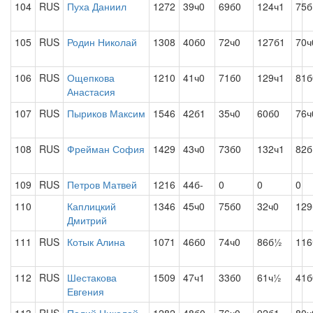
104
RUS
Пуха Даниил
1272
39ч0
69б0
124ч1
75б
105
RUS
Родин Николай
1308
40б0
72ч0
127б1
70ч
106
RUS
Ощепкова
1210
41ч0
71б0
129ч1
81б
Анастасия
107
RUS
Пыриков Максим
1546
42б1
35ч0
60б0
76ч
108
RUS
Фрейман София
1429
43ч0
73б0
132ч1
82б
109
RUS
Петров Матвей
1216
44б-
0
0
0
110
Каплицкий
1346
45ч0
75б0
32ч0
129
Дмитрий
111
RUS
Котык Алина
1071
46б0
74ч0
86б½
11
112
RUS
Шестакова
1509
47ч1
33б0
61ч½
41б
Евгения