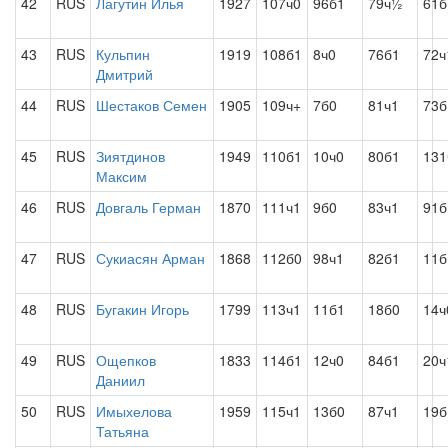
42
RUS
Лагутин Илья
1927
107ч0
96б1
79ч½
61
43
RUS
Кульпин
1919
108б1
8ч0
76б1
72ч
Дмитрий
44
RUS
Шестаков Семен
1905
109ч+
7б0
81ч1
73б
45
RUS
Зиятдинов
1949
110б1
10ч0
80б1
131
Максим
46
RUS
Довгаль Герман
1870
111ч1
9б0
83ч1
91б
47
RUS
Сукиасян Арман
1868
112б0
98ч1
82б1
11б
48
RUS
Бугакин Игорь
1799
113ч1
11б1
18б0
14ч
49
RUS
Ощепков
1833
114б1
12ч0
84б1
20ч
Даниил
50
RUS
Имыхелова
1959
115ч1
13б0
87ч1
19
Татьяна