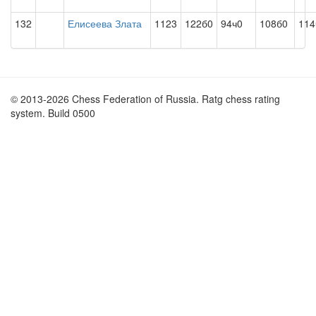
132
Елисеева Злата
1123
122б0
94ч0
108б0
114
© 2013-2026 Chess Federation of Russia. Ratg chess rating
system. Build 0500