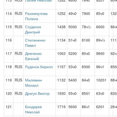
113
RUS
Палий Николай
1282
48б0
76ч0
92б1
80ч
114
RUS
Рахимкулова
1252
49ч0
79б0
85ч0
132
Полина
115
RUS
Студенок
1438
50б0
78ч½
66б0
86ч
Дмитрий
116
Степаненко
1134
51ч0
81б0
89ч½
11
Павел
117
RUS
Демченко
1063
52б0
80ч0
98б0
92ч
Евгений
118
RUS
Руденок Кирилл
1157
53ч0
83б0
96ч1
85б
119
RUS
Малявкин
1132
54б0
84ч0
102б1
88ч
Михаил
120
RUS
Драгун Виктор
1930
55ч0
85б1
63ч0
83б
121
Бондарев
1719
56б0
86ч1
62б1
26ч
Николай