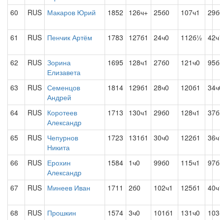
60
RUS
Макаров Юрий
1852
126ч+
25б0
107ч1
29б
61
RUS
Пенчик Артём
1783
127б1
24ч0
112б½
42
62
RUS
Зорина
1695
128ч1
27б0
121ч0
95б
Елизавета
63
RUS
Семенцов
1814
129б1
28ч0
120б1
34ч
Андрей
64
RUS
Коротеев
1713
130ч1
29б0
128ч1
37б
Александр
65
RUS
Чепурнов
1723
131б1
30ч0
122б1
36ч
Никита
66
RUS
Ерохин
1584
1ч0
99б0
115ч1
97б
Александр
67
RUS
Минеев Иван
1711
2б0
102ч1
125б1
40ч
68
RUS
Прошкин
1574
3ч0
101б1
131ч0
103