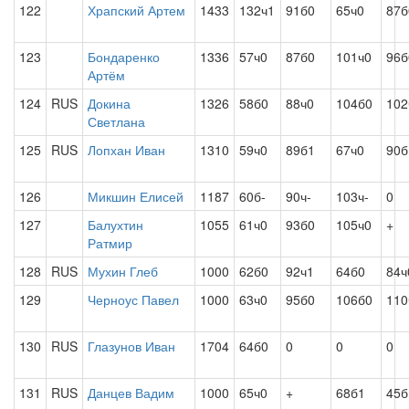
122
Храпский Артем
1433
132ч1
91б0
65ч0
87б
123
Бондаренко
1336
57ч0
87б0
101ч0
96б
Артём
124
RUS
Докина
1326
58б0
88ч0
104б0
102
Светлана
125
RUS
Лопхан Иван
1310
59ч0
89б1
67ч0
90б
126
Микшин Елисей
1187
60б-
90ч-
103ч-
0
127
Балухтин
1055
61ч0
93б0
105ч0
+
Ратмир
128
RUS
Мухин Глеб
1000
62б0
92ч1
64б0
84ч
129
Черноус Павел
1000
63ч0
95б0
106б0
110
130
RUS
Глазунов Иван
1704
64б0
0
0
0
131
RUS
Данцев Вадим
1000
65ч0
+
68б1
45б