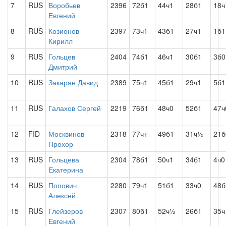
7
RUS
Воробьев
2396
72б1
44ч1
28б1
18
Евгений
8
RUS
Козионов
2397
73ч1
43б1
27ч1
1б1
Кирилл
9
RUS
Гольцев
2404
74б1
46ч1
30б1
3б0
Дмитрий
10
RUS
Закарян Давид
2389
75ч1
45б1
29ч1
5б1
11
RUS
Галахов Сергей
2219
76б1
48ч0
52б1
47ч
12
FID
Москвинов
2318
77ч+
49б1
31ч½
21б
Прохор
13
RUS
Гольцева
2304
78б1
50ч1
34б1
4ч0
Екатерина
14
RUS
Попович
2280
79ч1
51б1
33ч0
48б
Алексей
15
RUS
Глейзеров
2307
80б1
52ч½
26б1
35ч
Евгений