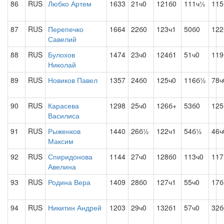
86
RUS
Любко Артем
1633
21ч0
121б0
111ч½
115
87
RUS
Перепечко
1664
22б0
123ч1
50б0
122
Савелий
88
RUS
Булохов
1474
23ч0
124б1
51ч0
119
Николай
89
RUS
Новиков Павел
1357
24б0
125ч0
116б½
78ч
90
RUS
Карасева
1298
25ч0
126б+
53б0
125
Василиса
91
RUS
Рыженков
1440
26б½
122ч1
54б½
46ч
Максим
92
RUS
Спиридонова
1144
27ч0
128б0
113ч0
117
Авелина
93
RUS
Родина Вера
1409
28б0
127ч1
55ч0
17б
94
RUS
Никитин Андрей
1203
29ч0
132б1
57ч0
32б