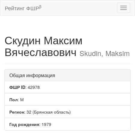
β
Рейтинг ФШР
Toggl
naviga
Скудин Максим
Вячеславович
Skudin, Maksim
Общая информация
ФШР ID
: 42978
Пол
: М
Регион
: 32 (Брянская область)
Год рождения
: 1979