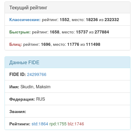
Текущий рейтинг
Классические:
рейтинг:
1552
, место:
18236
из
232332
Быстрые:
рейтинг:
1658
, место:
15737
из
277884
Блиц:
рейтинг:
1696
, место:
11776
из
111498
Данные FIDE
FIDE ID:
24299766
Имя:
Skudin, Maksim
Федерация:
RUS
Звания:
Рейтинги:
std:1864
rpd:1755
blz:1746