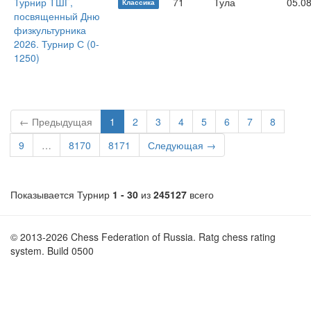
Турнир ТШГ,
71
Тула
05.0
Классика
посвященный Дню
физкультурника
2026. Турнир С (0-
1250)
← Предыдущая
1
2
3
4
5
6
7
8
9
…
8170
8171
Следующая →
Показывается Турнир
1 - 30
из
245127
всего
© 2013-2026 Chess Federation of Russia. Ratg chess rating
system. Build 0500