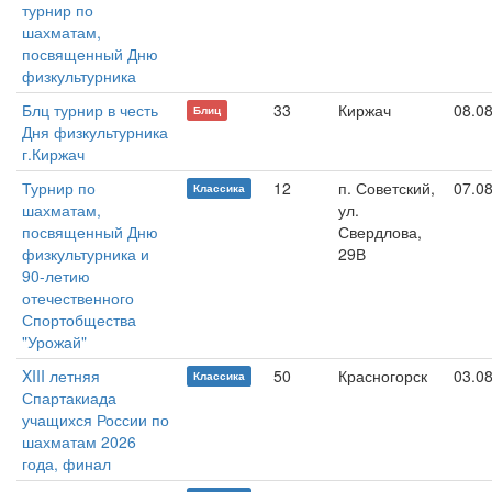
турнир по
шахматам,
посвященный Дню
физкультурника
Блц турнир в честь
33
Киржач
08.0
Блиц
Дня физкультурника
г.Киржач
Турнир по
12
п. Советский,
07.0
Классика
шахматам,
ул.
посвященный Дню
Свердлова,
физкультурника и
29В
90-летию
отечественного
Спортобщества
"Урожай"
XIII летняя
50
Красногорск
03.0
Классика
Спартакиада
учащихся России по
шахматам 2026
года, финал