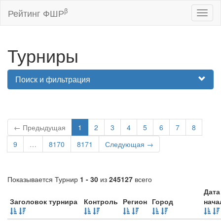
β
Рейтинг ФШР
Toggl
naviga
Турниры
Поиск и фильтрация
← Предыдущая
1
2
3
4
5
6
7
8
9
…
8170
8171
Следующая →
Показывается Турнир
1 - 30
из
245127
всего
Дата
Заголовок турнира
Контроль
Регион
Город
нача