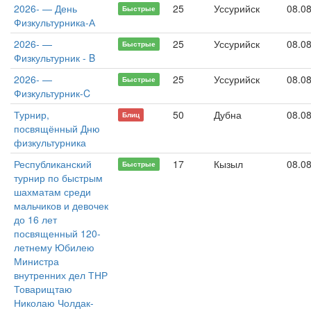
2026- — День
25
Уссурийск
08.0
Быстрые
Физкультурника-А
2026- —
25
Уссурийск
08.0
Быстрые
Физкультурник - B
2026- —
25
Уссурийск
08.0
Быстрые
Физкультурник-C
Турнир,
50
Дубна
08.0
Блиц
посвящённый Дню
физкультурника
Республиканский
17
Кызыл
08.0
Быстрые
турнир по быстрым
шахматам среди
мальчиков и девочек
до 16 лет
посвященный 120-
летнему Юбилею
Министра
внутренних дел ТНР
Товарищтаю
Николаю Чолдак-