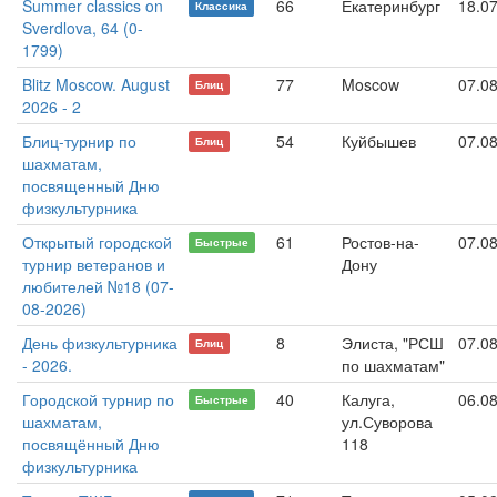
Summer classics on
66
Екатеринбург
18.0
Классика
Sverdlova, 64 (0-
1799)
Blitz Moscow. August
77
Moscow
07.0
Блиц
2026 - 2
Блиц-турнир по
54
Куйбышев
07.0
Блиц
шахматам,
посвященный Дню
физкультурника
Открытый городской
61
Ростов-на-
07.0
Быстрые
турнир ветеранов и
Дону
любителей №18 (07-
08-2026)
День физкультурника
8
Элиста, "РСШ
07.0
Блиц
- 2026.
по шахматам"
Городской турнир по
40
Калуга,
06.0
Быстрые
шахматам,
ул.Суворова
посвящённый Дню
118
физкультурника