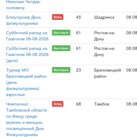
Николаю Чолдак-
ооловичу
Блицтурнир День
45
Шадринск
08.0
Блиц
физкультурника
Субботний рапид на
61
Ростов-на-
08.0
Быстрые
Газетном 08-08-2026
Дону
Субботний рапид на
61
Ростов-на-
08.0
Быстрые
Газетном 08-08-2026
Дону
(дети)
Турнир МО
23
Брюховецкий
08.0
Быстрые
Брюховецкий район
район
(день
физкультурника)
взрослые
Чемпионат
68
Тамбов
08.0
Блиц
Тамбовской области
по блицу среди
мужчин и женщин,
посвящённый Дню
Физкультурника