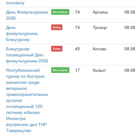
ооловичу
День Физкультурника
74
Аргаяш
08.0
Быстрые
2026
День
74
Троицк
08.0
Блиц
физкультурника.
Блицтурнир
Блицтурнир
45
Кетово
08.0
Блиц
посвящённый Дню
физкультурника 2026
Республиканский
17
Кызыл
08.0
Быстрые
турнир по быстрым
шахматам среди
ветеранов
правоохранительных
органов
посвященный 120-
летнему юбилею
Министра
внутренних дел ТНР
Товарищтаю