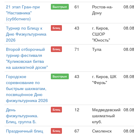
21 этап Гран-при
61
Ростов-на-
08.0
Быстрые
"Наставника"
Дону
(субботнего)
Турнир по Блицу к
43
г. Киров,
08.0
Блиц
Дню Физкультурника
СШОР
2026
"Юность"
Второй отборочный
71
Тула
08.0
Блиц
турнир фестиваля
"Куликовская битва
на шахматной доске"
Городское
43
г. Киров, ШК
08.0
Быстрые
соревнование по
"Ферзь"
быстрым шахматам,
посвящённое Дню
физкультурника 2026
День
12
Медведевский
08.0
Блиц
физкультурника.
шахматный
Блиц, группа Б.
клуб.
Праздничный блиц
67
Смоленск
08.0
Блиц