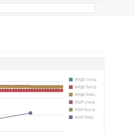
ФИДЕ станд
ФИДЕ быстр
ФИДЕ блиц
ФШР станд
ФШР быстр
ФШР блиц