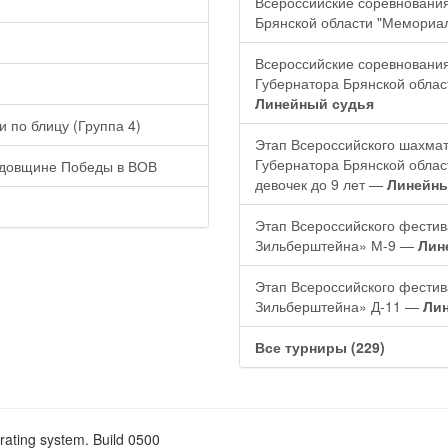
Всероссийские соревнования
Брянской области "Мемориа
Всероссийские соревновани
Губернатора Брянской обла
Линейный судья
и по блицу (Группа 4)
Этап Всероссийского шахма
Губернатора Брянской обла
одовщине Победы в ВОВ
девочек до 9 лет —
Линейны
Этап Всероссийского фести
Зильберштейна» М-9 —
Лин
Этап Всероссийского фести
Зильберштейна» Д-11 —
Ли
Все турниры (229)
rating system. Build 0500