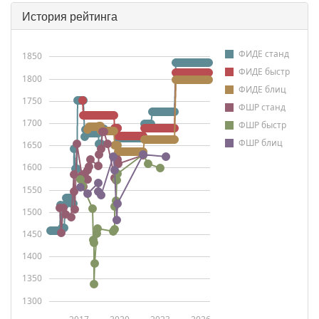
История рейтинга
ФИДЕ станд
1850
ФИДЕ быстр
1800
ФИДЕ блиц
1750
ФШР станд
1700
ФШР быстр
ФШР блиц
1650
1600
1550
1500
1450
1400
1350
1300