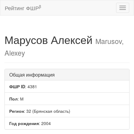
β
Рейтинг ФШР
Toggl
naviga
Марусов Алексей
Marusov,
Alexey
Общая информация
ФШР ID
: 4381
Пол
: М
Регион
: 32 (Брянская область)
Год рождения
: 2004