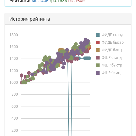
Рейтинги:
std:1406
rpd:1586
blz:1609
История рейтинга
1800
ФИДЕ станд
ФИДЕ быстр
1600
ФИДЕ блиц
ФШР станд
1400
ФШР быстр
1200
ФШР блиц
1000
800
600
400
200