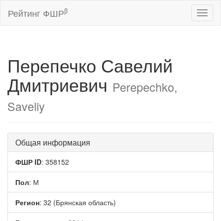
β
Рейтинг ФШР
Toggl
naviga
Перепечко Савелий
Дмитриевич
Perepechko,
Saveliy
Общая информация
ФШР ID
: 358152
Пол
: М
Регион
: 32 (Брянская область)