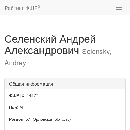
β
Рейтинг ФШР
Toggl
naviga
Селенский Андрей
Александрович
Selensky,
Andrey
Общая информация
ФШР ID
: 14877
Пол
: М
Регион
: 57 (Орловская область)