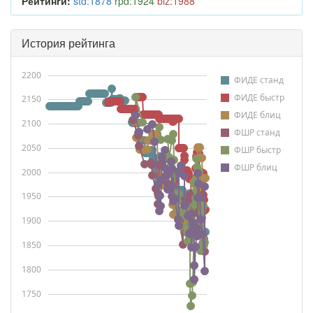
Рейтинги:
std:1878
rpd:1924
blz:1988
История рейтинга
2200
ФИДЕ станд
ФИДЕ быстр
2150
ФИДЕ блиц
2100
ФШР станд
2050
ФШР быстр
ФШР блиц
2000
1950
1900
1850
1800
1750