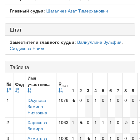
Главный судья:
Шагалиев Азат Тимерханович
Штат
Заместители главного судьи:
Валиуллина Зульфия
,
Ситдикова Наиля
Таблица
Имя
№
Фед
участника
R
нач
1
2
3
4
5
6
7
8
9
1
Юсупова
1078
♞
0
0
1
0
1
0
0
0
Замина
Ниязовна
2
Харисова
1063
1
♞
0
1
1
1
0
½
0
Замира
3
Ахметова
1000
1
1
♞
1
0
1
0
0
0