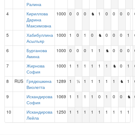
Ралина
4
Кириллова
1000
0
0
0
♞
1
0
0
0
0
Дарина
Максимовна
5
Хабибуллина
1000
1
0
1
0
♞
0
0
0
1
Асылъяр
6
Бурганова
1000
0
0
0
1
1
♞
0
0
0
Амина
7
Жирнова
1000
1
1
1
1
1
1
♞
0
1
София
8
RUS
Грядюшкина
1289
1
½
1
1
1
1
1
♞
1
Виолетта
9
Искандирова
1069
1
1
1
1
0
1
0
0
♞
София
10
Искандирова
1250
1
1
1
1
1
1
1
1
1
Лейла