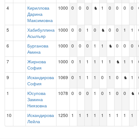
4
Кириллова
1000
0
0
0
♞
1
0
0
0
0
Дарина
Максимовна
5
Хабибуллина
1000
0
0
1
0
♞
0
0
1
1
Асылъяр
6
Бурганова
1000
0
0
0
1
1
♞
0
0
0
Амина
7
Жирнова
1000
0
1
1
1
1
1
♞
1
1
София
9
Искандирова
1069
0
1
1
1
0
1
0
♞
1
София
1
Юсупова
1078
0
0
0
1
0
1
0
0
♞
Замина
Ниязовна
10
Искандирова
1250
1
1
1
1
1
1
1
1
1
Лейла