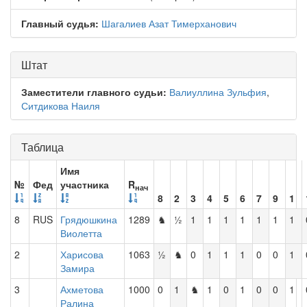
Главный судья:
Шагалиев Азат Тимерханович
Штат
Заместители главного судьи:
Валиуллина Зульфия
,
Ситдикова Наиля
Таблица
Имя
№
Фед
участника
R
нач
8
2
3
4
5
6
7
9
1
8
RUS
Грядюшкина
1289
♞
½
1
1
1
1
1
1
1
Виолетта
2
Харисова
1063
½
♞
0
1
1
1
0
0
1
Замира
3
Ахметова
1000
0
1
♞
1
0
1
0
0
1
Ралина