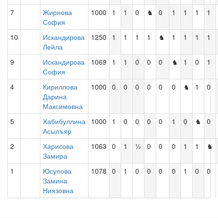
7
Жирнова
1000
1
1
0
♞
0
1
1
1
1
София
10
Искандирова
1250
1
1
1
1
♞
1
1
1
1
Лейла
9
Искандирова
1069
1
1
0
0
0
♞
1
0
1
София
4
Кириллова
1000
0
0
0
0
0
0
♞
1
0
Дарина
Максимовна
5
Хабибуллина
1000
1
0
0
0
0
1
0
♞
0
Асылъяр
2
Харисова
1063
0
1
½
0
0
0
1
1
♞
Замира
1
Юсупова
1078
0
1
0
0
0
0
1
0
0
Замина
Ниязовна