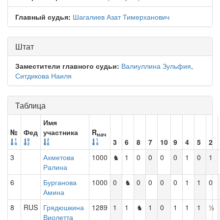
Главный судья:
Шагалиев Азат Тимерханович
Штат
Заместители главного судьи:
Валиуллина Зульфия
,
Ситдикова Наиля
Таблица
Имя
№
Фед
участника
R
нач
3
6
8
7
10
9
4
5
2
3
Ахметова
1000
♞
1
0
0
0
0
1
0
1
Ралина
6
Бурганова
1000
0
♞
0
0
0
0
1
1
0
Амина
8
RUS
Грядюшкина
1289
1
1
♞
1
0
1
1
1
½
Виолетта