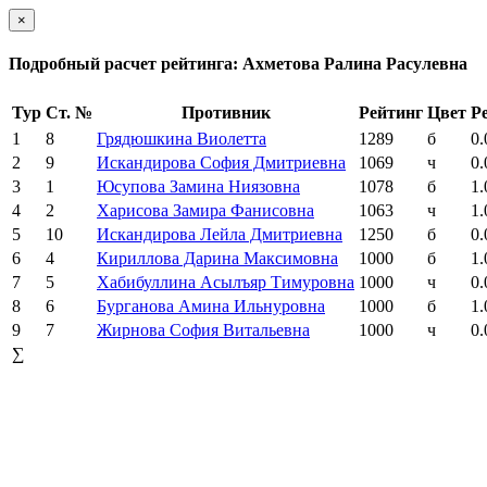
×
Подробный расчет рейтинга: Ахметова Ралина Расулевна
Тур
Ст. №
Противник
Рейтинг
Цвет
Р
1
8
Грядюшкина Виолетта
1289
б
0.
2
9
Искандирова София Дмитриевна
1069
ч
0.
3
1
Юсупова Замина Ниязовна
1078
б
1.
4
2
Харисова Замира Фанисовна
1063
ч
1.
5
10
Искандирова Лейла Дмитриевна
1250
б
0.
6
4
Кириллова Дарина Максимовна
1000
б
1.
7
5
Хабибуллина Асылъяр Тимуровна
1000
ч
0.
8
6
Бурганова Амина Ильнуровна
1000
б
1.
9
7
Жирнова София Витальевна
1000
ч
0.
∑