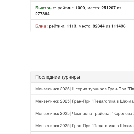
Быстрые:
рейтинг:
1000
, место:
251207
из
277884
Блиц:
рейтинг:
1113
, место:
82344
из
111498
Последние турниры
Мензелинск 2026| II серия турниров Гран-При "Пв
Мензелинск 2025| Гран-При "Педагогика в Шахма
Мензелинск 2025| Чемпионат района| "Королева 
Мензелинск 2025| Гран-При "Педагогика в Шахма