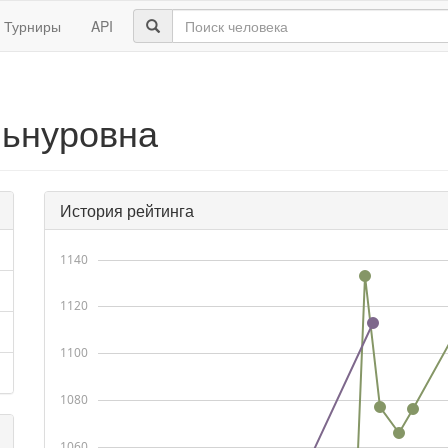
Турниры
API
льнуровна
История рейтинга
1140
1120
1100
1080
1060