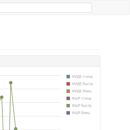
ФИДЕ станд
ФИДЕ быстр
ФИДЕ блиц
ФШР станд
ФШР быстр
ФШР блиц