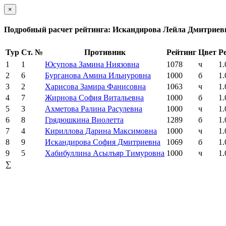
×
Подробный расчет рейтинга: Искандирова Лейла Дмитриев
Тур
Ст. №
Противник
Рейтинг
Цвет
Р
1
1
Юсупова Замина Ниязовна
1078
ч
1.
2
6
Бурганова Амина Ильнуровна
1000
б
1.
3
2
Харисова Замира Фанисовна
1063
ч
1.
4
7
Жирнова София Витальевна
1000
б
1.
5
3
Ахметова Ралина Расулевна
1000
ч
1.
6
8
Грядюшкина Виолетта
1289
б
1.
7
4
Кириллова Дарина Максимовна
1000
ч
1.
8
9
Искандирова София Дмитриевна
1069
б
1.
9
5
Хабибуллина Асылъяр Тимуровна
1000
ч
1.
∑