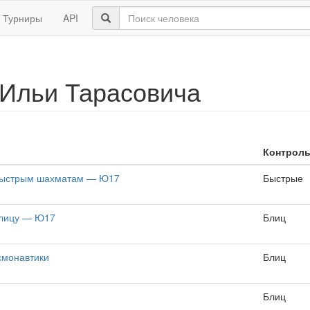
Турниры
API
 Ильи Тарасовича
Контрол
 быстрым шахматам — Ю17
Быстрые
блицу — Ю17
Блиц
смонавтики
Блиц
Блиц