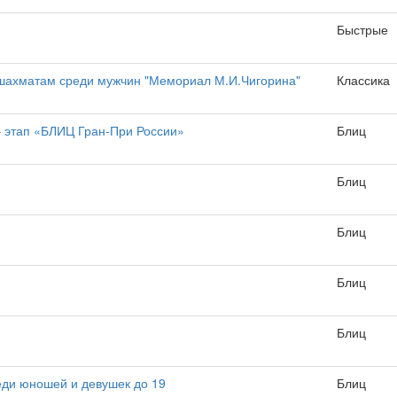
Быстрые
о шахматам среди мужчин "Мемориал М.И.Чигорина"
Классика
– этап «БЛИЦ Гран-При России»
Блиц
Блиц
Блиц
Блиц
Блиц
еди юношей и девушек до 19
Блиц