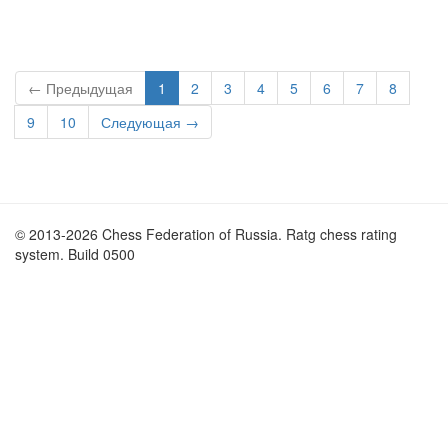
← Предыдущая
1
2
3
4
5
6
7
8
9
10
Следующая →
© 2013-2026 Chess Federation of Russia. Ratg chess rating
system. Build 0500