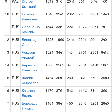
9
KAZ
Кустов
1549
31б1
20ч1
3б1
5ч½
1б0
Дмитрий
10
RUS
Гагачев
1546
32ч1
23б1
2ч0
22б1
14ч0
Данислав
11
RUS
Солоненко
1544
33б1
22ч0
16ч½
26б1
7ч1
Максим
12
RUS
Виноградов
1523
19б0
34ч1
25б1
20ч1
2ч0
Сергей
13
RUS
Чекусов
1524
34ч1
1ч0
27б1
23б1
8ч½
Андрей
14
RUS
Чернусь
1506
35б1
3ч0
29б1
24ч0
10б1
Вячеслав
15
RUS
Шабин
1474
36ч1
2б0
24ч0
7б0
39ч0
Мирослав
16
RUS
Казаков
1470
37б1
5ч½
11б½
31ч1
3б0
Вадим
17
RUS
Бороздов
1464
38ч1
4б0
26ч0
32б1
28ч0
Никита