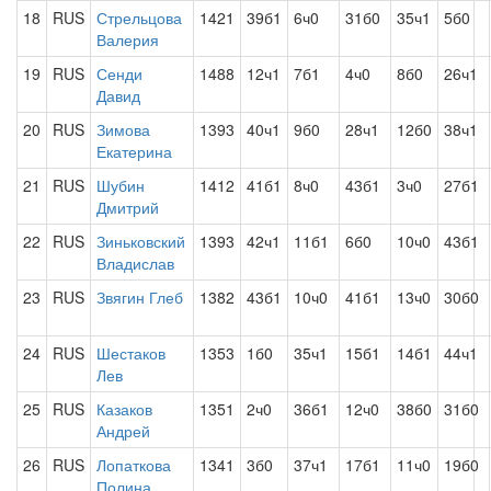
18
RUS
Стрельцова
1421
39б1
6ч0
31б0
35ч1
5б0
Валерия
19
RUS
Сенди
1488
12ч1
7б1
4ч0
8б0
26ч1
Давид
20
RUS
Зимова
1393
40ч1
9б0
28ч1
12б0
38ч1
Екатерина
21
RUS
Шубин
1412
41б1
8ч0
43б1
3ч0
27б1
Дмитрий
22
RUS
Зиньковский
1393
42ч1
11б1
6б0
10ч0
43б1
Владислав
23
RUS
Звягин Глеб
1382
43б1
10ч0
41б1
13ч0
30б0
24
RUS
Шестаков
1353
1б0
35ч1
15б1
14б1
44ч1
Лев
25
RUS
Казаков
1351
2ч0
36б1
12ч0
38б0
31б0
Андрей
26
RUS
Лопаткова
1341
3б0
37ч1
17б1
11ч0
19б0
Полина