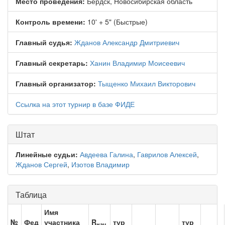
Место проведения:
Бердск, Новосибирская область
Контроль времени:
10' + 5" (Быстрые)
Главный судья:
Жданов Александр Дмитриевич
Главный секретарь:
Ханин Владимир Моисеевич
Главный организатор:
Тыщенко Михаил Викторович
Ссылка на этот турнир в базе ФИДЕ
Штат
Линейные судьи:
Авдеева Галина
,
Гаврилов Алексей
,
Жданов Сергей
,
Изотов Владимир
Таблица
Имя
№
Фед
участника
R
тур
тур
нач