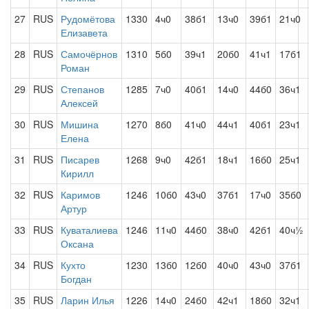
27
RUS
Рудомётова
1330
4ч0
38б1
13ч0
39б1
21ч0
Елизавета
28
RUS
Самочёрнов
1310
5б0
39ч1
20б0
41ч1
17б1
Роман
29
RUS
Степанов
1285
7ч0
40б1
14ч0
44б0
36ч1
Алексей
30
RUS
Мишина
1270
8б0
41ч0
44ч1
40б1
23ч1
Елена
31
RUS
Писарев
1268
9ч0
42б1
18ч1
16б0
25ч1
Кирилл
32
RUS
Каримов
1246
10б0
43ч0
37б1
17ч0
35б0
Артур
33
RUS
Куваталиева
1246
11ч0
44б0
38ч0
42б1
40ч½
Оксана
34
RUS
Кухто
1230
13б0
12б0
40ч0
43ч0
37б1
Богдан
35
RUS
Ларин Илья
1226
14ч0
24б0
42ч1
18б0
32ч1