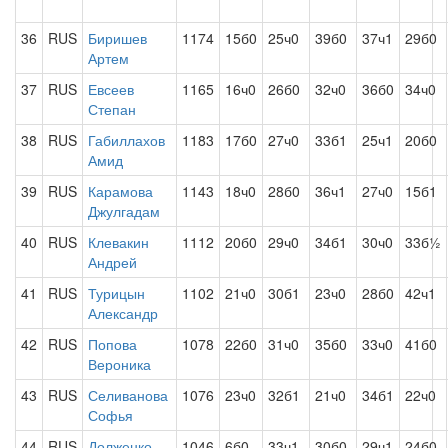
36
RUS
Биришев
1174
15б0
25ч0
39б0
37ч1
29б0
Артем
37
RUS
Евсеев
1165
16ч0
26б0
32ч0
36б0
34ч0
Степан
38
RUS
Габиллахов
1183
17б0
27ч0
33б1
25ч1
20б0
Амид
39
RUS
Карамова
1143
18ч0
28б0
36ч1
27ч0
15б1
Джулгадам
40
RUS
Клевакин
1112
20б0
29ч0
34б1
30ч0
33б½
Андрей
41
RUS
Турицын
1102
21ч0
30б1
23ч0
28б0
42ч1
Александр
42
RUS
Попова
1078
22б0
31ч0
35б0
33ч0
41б0
Вероника
43
RUS
Селиванова
1076
23ч0
32б1
21ч0
34б1
22ч0
Софья
44
RUS
Долженко
1046
6б0
33ч1
30б0
29ч1
24б0