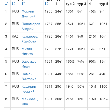
1
тур 2
тур 3
4
тур 5
1
RUS
Фомкин
1905
24ч1
13б1
8ч1
4б½
9ч1
Дмитрий
2
RUS
Пономарев
1767
25б1
15ч1
10б1
6ч0
12б1
Андрей
3
KAZ
Камарова
1725
26ч1
14б1
9ч0
21б1
16ч1
Жанбота
4
RUS
Митин
1700
27б1
17ч1
19б1
1ч½
6б1
Никита
5
RUS
Барсуков
1661
28ч1
16б½
7ч½
9б½
18ч1
Иван
6
RUS
Намай
1631
44ч1
18б1
22ч1
2б1
4ч0
Виктория
7
RUS
Каширин
1611
29б1
19ч0
5б½
15ч1
11б0
Георгий
8
RUS
Майковец
1601
30ч1
21б1
1б0
19ч1
13б½
Яна