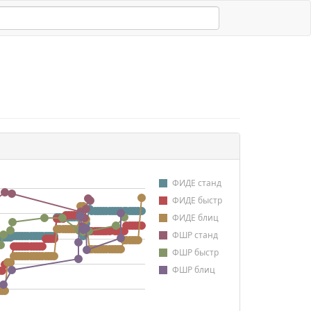
ФИДЕ станд
ФИДЕ быстр
ФИДЕ блиц
ФШР станд
ФШР быстр
ФШР блиц