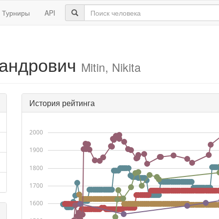
Турниры
API
сандрович
Mitin, Nikita
История рейтинга
2000
1900
1800
1700
1600