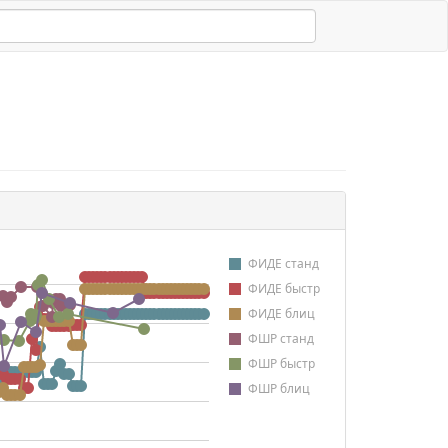
ФИДЕ станд
ФИДЕ быстр
ФИДЕ блиц
ФШР станд
ФШР быстр
ФШР блиц