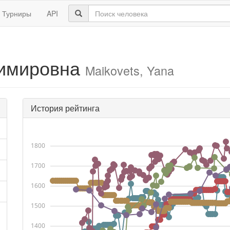
Турниры
API
димировна
Maikovets, Yana
История рейтинга
1800
1700
1600
1500
1400