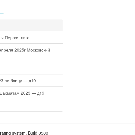
ры Первая лига
апреля 2025г Московский
23 по блицу — д19
 шахматам 2023 — д19
rating system. Build 0500