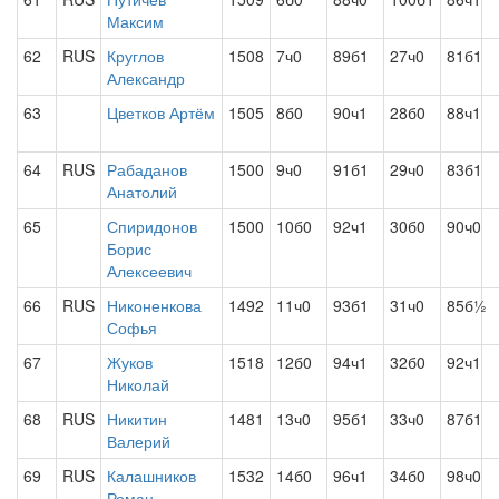
Максим
62
RUS
Круглов
1508
7ч0
89б1
27ч0
81б1
Александр
63
Цветков Артём
1505
8б0
90ч1
28б0
88ч1
64
RUS
Рабаданов
1500
9ч0
91б1
29ч0
83б1
Анатолий
65
Спиридонов
1500
10б0
92ч1
30б0
90ч0
Борис
Алексеевич
66
RUS
Никоненкова
1492
11ч0
93б1
31ч0
85б½
Софья
67
Жуков
1518
12б0
94ч1
32б0
92ч1
Николай
68
RUS
Никитин
1481
13ч0
95б1
33ч0
87б1
Валерий
69
RUS
Калашников
1532
14б0
96ч1
34б0
98ч0
Роман