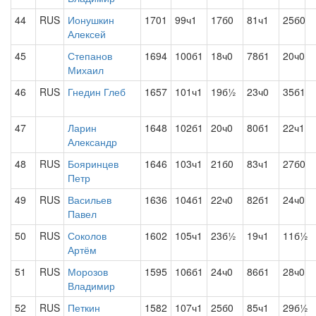
44
RUS
Ионушкин
1701
99ч1
17б0
81ч1
25б0
Алексей
45
Степанов
1694
100б1
18ч0
78б1
20ч0
Михаил
46
RUS
Гнедин Глеб
1657
101ч1
19б½
23ч0
35б1
47
Ларин
1648
102б1
20ч0
80б1
22ч1
Александр
48
RUS
Бояринцев
1646
103ч1
21б0
83ч1
27б0
Петр
49
RUS
Васильев
1636
104б1
22ч0
82б1
24ч0
Павел
50
RUS
Соколов
1602
105ч1
23б½
19ч1
11б½
Артём
51
RUS
Морозов
1595
106б1
24ч0
86б1
28ч0
Владимир
52
RUS
Петкин
1582
107ч1
25б0
85ч1
29б½