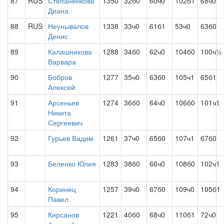
87
RUS
Степаненкова
1350
32б0
60ч0
102б1
68ч0
Диана
88
RUS
Неунывалов
1338
33ч0
61б1
53ч0
63б0
Денис
89
Калашникова
1288
34б0
62ч0
104б0
100ч½
Варвара
90
Бобров
1277
35ч0
63б0
105ч1
65б1
Алексей
91
Арсеньев
1274
36б0
64ч0
106б0
101ч1
Никита
Сергеевич
92
Гурьев Вадим
1261
37ч0
65б0
107ч1
67б0
93
Беленко Юлия
1283
38б0
66ч0
108б0
102ч1
94
Коринец
1257
39ч0
67б0
109ч0
105б1
Павел
95
Кирсанов
1221
40б0
68ч0
110б1
72ч0