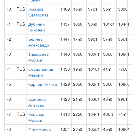
70
RUS
Яманов
1469
15ч0
97б1
35ч1
33б0
Святослав
71
RUS
Дубинин
1457
16б0
98ч0
101б1
104ч1
Николай
72
Беляев
1447
17ч0
99б1
37ч0
95б1
Александр
73
Тимофеев
1440
18б0
100ч1
36б0
106ч1
Михаил
74
RUS
Севастьянов
1436
19ч0
101б1
41ч1
77б0
Максим
75
Карпов Никита
1429
20б0
102ч1
38б0
108ч0
76
Смирнов
1423
21ч0
103б1
43ч0
99б1
Алексей
77
RUS
Яковлев
1413
22б0
104ч1
40б½
74ч1
Михаил
78
Филимонов
1354
23ч0
105б1
45ч0
109б1