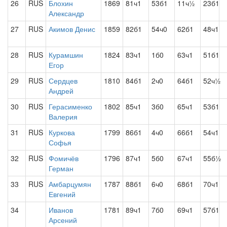
26
RUS
Блохин
1869
81ч1
53б1
11ч½
23б1
Александр
27
RUS
Акимов Денис
1859
82б1
54ч0
62б1
48ч1
28
RUS
Курамшин
1824
83ч1
1б0
63ч1
51б1
Егор
29
RUS
Сердцев
1810
84б1
2ч0
64б1
52ч½
Андрей
30
RUS
Герасименко
1802
85ч1
3б0
65ч1
53б1
Валерия
31
RUS
Куркова
1799
86б1
4ч0
66б1
54ч1
Софья
32
RUS
Фомичёв
1796
87ч1
5б0
67ч1
55б½
Герман
33
RUS
Амбарцумян
1787
88б1
6ч0
68б1
70ч1
Евгений
34
Иванов
1781
89ч1
7б0
69ч1
57б1
Арсений