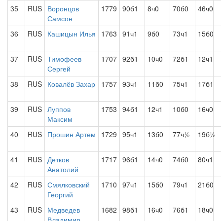
35
RUS
Воронцов
1779
90б1
8ч0
70б0
46ч0
Самсон
36
RUS
Кашицын Илья
1763
91ч1
9б0
73ч1
15б0
37
RUS
Тимофеев
1707
92б1
10ч0
72б1
12ч1
Сергей
38
RUS
Ковалёв Захар
1757
93ч1
11б0
75ч1
17б1
39
RUS
Луппов
1753
94б1
12ч1
10б0
16ч0
Максим
40
RUS
Прошин Артем
1729
95ч1
13б0
77ч½
19б½
41
RUS
Детков
1717
96б1
14ч0
74б0
80ч1
Анатолий
42
RUS
Смялковский
1710
97ч1
15б0
79ч1
21б0
Георгий
43
RUS
Медведев
1682
98б1
16ч0
76б1
18ч0
Владимир