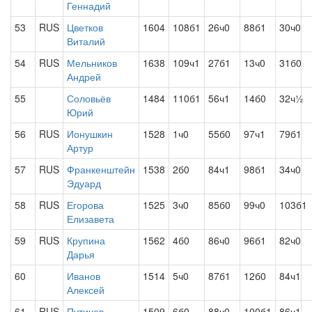
Геннадий
53
RUS
Цветков
1604
108б1
26ч0
88б1
30ч0
Виталий
54
RUS
Мельников
1638
109ч1
27б1
13ч0
31б0
Андрей
55
Соловьёв
1484
110б1
56ч1
14б0
32ч½
Юрий
56
RUS
Ионушкин
1528
1ч0
55б0
97ч1
79б1
Артур
57
RUS
Франкенштейн
1538
2б0
84ч1
98б1
34ч0
Эдуард
58
RUS
Егорова
1525
3ч0
85б0
99ч0
103б1
Елизавета
59
RUS
Крупина
1562
4б0
86ч0
96б1
82ч0
Дарья
60
Иванов
1514
5ч0
87б1
12б0
84ч1
Алексей
61
RUS
Путичев
1509
6б0
88ч0
100б1
86ч1