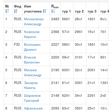
№
Фед
Имя
R
нач
участника
тур 1
тур 2
тур 3
тур 4
1
RUS
Москаленко
2483
56б1
28ч1
16б1
8ч½
Александр
2
RUS
Козионов
2366
57ч1
29б1
15ч1
7б1
Кирилл
3
FID
Волошкин
2227
58б1
30ч1
18б1
10ч1
Даниил
4
RUS
Власов
2200
59ч1
31б1
17ч1
9б1
Валентин
5
RUS
Михеев
2190
60б1
32ч1
20б1
14ч1
Александр
6
RUS
Захаров
2141
61ч1
33б1
21ч1
13б1
Никита
7
RUS
Шаранков
2148
62б1
34ч1
22б1
2ч0
Григорий
8
RUS
Афанасьев
2093
63ч1
35б1
25ч1
1б½