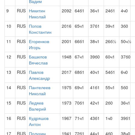
Вадим
9
RUS
Никитин
2092
64б1
36ч1
24б1
4ч0
Николай
10
RUS
Попов
2016
65ч1
37б1
39ч1
3б0
Константин
11
RUS
Егоренков
2001
66б1
38ч1
26б½
50ч½
Игорь
12
RUS
Башилов
1948
67ч1
39б0
60ч1
37б0
Вячеслав
13
RUS
Павлов
2017
68б1
40ч1
54б1
6ч0
Александр
14
RUS
Пантелеев
1975
69ч1
41б1
55ч1
5б0
Николай
15
RUS
Ледяев
1973
70б1
42ч1
2б0
36ч1
Валерий
16
RUS
Кудряшов
1967
71ч1
43б1
1ч0
39б1
Антон
17
RUS
Полухин
1941
72б1
44ч1
4б0
38ч0