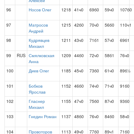
Алексей
96
Носов Олег
1218
41ч0
69б0
59ч0
107б0
97
Матросов
1215
42б0
70ч0
56б0
110ч1
Андрей
98
Кудрявцев
1211
43ч0
71б1
57ч0
69б1
Михаил
99
RUS
Смялковская
1209
44б0
72ч0
58б1
76ч0
Анна
100
Диев Олег
1185
45ч0
73б0
61ч0
89б½
101
Бобков
1152
46б0
74ч0
71ч0
91б0
Ярослав
102
Гласнер
1155
47ч0
75б0
87ч0
93б0
Михаил
103
Гнедин Роман
1137
48б0
76ч0
84б0
58ч0
104
Провоторов
1113
49ч0
77б0
89ч1
71б0