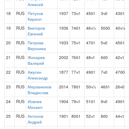
Алексей
18
RUS
Петухов
1937
73ч1
45б1
3ч0
43б1
Кирилл
19
RUS
Викторов
1936
74б1
46ч½
50б0
40ч½
Евгений
20
RUS
Петрова
1933
75ч1
47б1
5ч0
45б1
Вероника
21
RUS
Жихарев
2002
76б1
48ч1
6б0
42ч1
Валерий
22
RUS
Ажусин
1877
77ч1
49б1
7ч0
47б0
Александр
23
RUS
Мерзанюков
2014
78б1
50ч½
46б1
26ч0
Владислав
24
RUS
Иовлев
1904
79ч1
51б1
9ч0
49б1
Михаил
25
RUS
Антонов
1901
80б1
52ч1
8б0
44ч1
Андрей