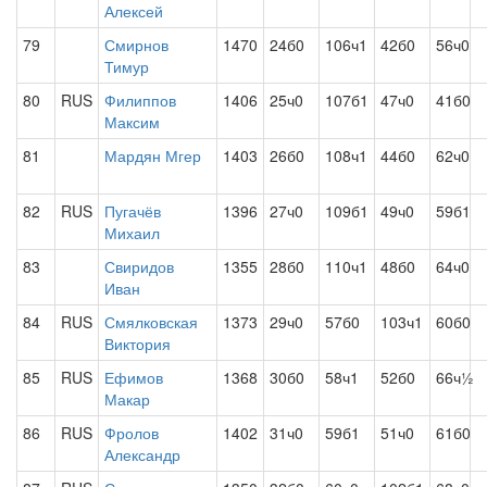
Алексей
79
Смирнов
1470
24б0
106ч1
42б0
56ч0
Тимур
80
RUS
Филиппов
1406
25ч0
107б1
47ч0
41б0
Максим
81
Мардян Мгер
1403
26б0
108ч1
44б0
62ч0
82
RUS
Пугачёв
1396
27ч0
109б1
49ч0
59б1
Михаил
83
Свиридов
1355
28б0
110ч1
48б0
64ч0
Иван
84
RUS
Смялковская
1373
29ч0
57б0
103ч1
60б0
Виктория
85
RUS
Ефимов
1368
30б0
58ч1
52б0
66ч½
Макар
86
RUS
Фролов
1402
31ч0
59б1
51ч0
61б0
Александр