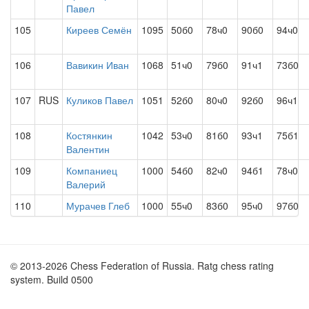
Павел
105
Киреев Семён
1095
50б0
78ч0
90б0
94ч0
106
Вавикин Иван
1068
51ч0
79б0
91ч1
73б0
107
RUS
Куликов Павел
1051
52б0
80ч0
92б0
96ч1
108
Костянкин
1042
53ч0
81б0
93ч1
75б1
Валентин
109
Компаниец
1000
54б0
82ч0
94б1
78ч0
Валерий
110
Мурачев Глеб
1000
55ч0
83б0
95ч0
97б0
© 2013-2026 Chess Federation of Russia. Ratg chess rating
system. Build 0500