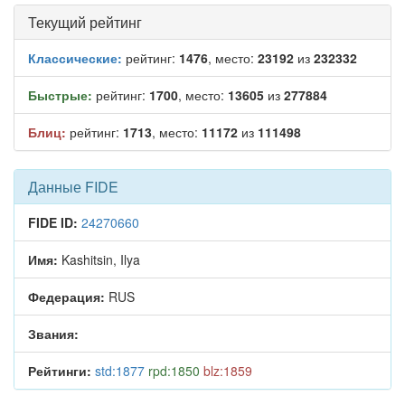
Текущий рейтинг
Классические:
рейтинг:
1476
, место:
23192
из
232332
Быстрые:
рейтинг:
1700
, место:
13605
из
277884
Блиц:
рейтинг:
1713
, место:
11172
из
111498
Данные FIDE
FIDE ID:
24270660
Имя:
Kashitsin, Ilya
Федерация:
RUS
Звания:
Рейтинги:
std:1877
rpd:1850
blz:1859