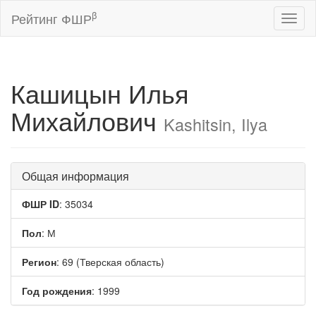
β
Рейтинг ФШР
Toggl
naviga
Кашицын Илья
Михайлович
Kashitsin, Ilya
Общая информация
ФШР ID
: 35034
Пол
: М
Регион
: 69 (Тверская область)
Год рождения
: 1999