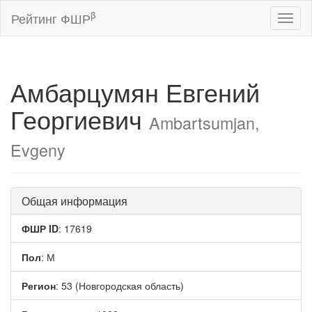
β
Рейтинг ФШР
Toggl
naviga
Амбарцумян Евгений
Георгиевич
Ambartsumjan,
Evgeny
Общая информация
ФШР ID
: 17619
Пол
: М
Регион
: 53 (Новгородская область)