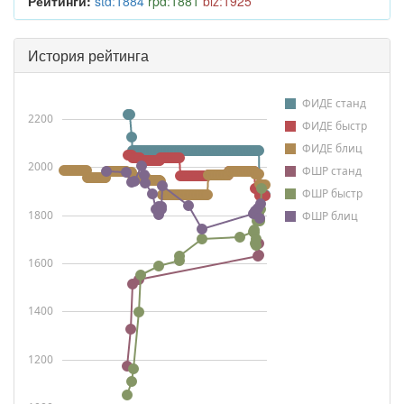
Рейтинги:
std:1884
rpd:1881
blz:1925
История рейтинга
ФИДЕ станд
2200
ФИДЕ быстр
ФИДЕ блиц
2000
ФШР станд
ФШР быстр
1800
ФШР блиц
1600
1400
1200