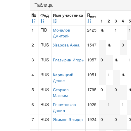
Таблица
№
Фед
Имя участника
R
нач
1
2
3
4
5
1
FID
Мочалов
2425
♞
1
1
Дмитрий
2
RUS
Уварова Анна
1547
♞
0
3
RUS
Глазырин Игорь
1957
0
♞
1
4
RUS
Карпицкий
1951
1
♞
Денис
5
RUS
Старков
1795
0
0
Максим
6
RUS
Решетников
1925
1
1
Данил
7
RUS
Якимов Эльдар
1924
0
0
0