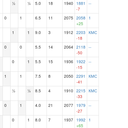
½
½
5.0
18
1940
1881
--
-7
0
1
6.5
11
2075
2058
1
+25
1
1
9.0
3
1912
2203
КМС
-18
0
0
5.5
14
2064
2118
--
-50
0
1
5.5
15
1936
1922
--
-15
1
1
7.5
8
2050
2291
КМС
-41
½
½
8.5
4
1910
2215
КМС
-33
0
1
4.0
21
2077
1979
--
-27
0
1
8.0
7
1937
1992
1
+65