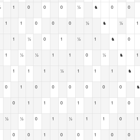
½
1
0
0
0
½
♞
0
0
1
1
0
0
0
½
♞
½
1
1
½
0
1
½
1
♞
0
1
½
½
1
1
0
½
♞
1
1
1
1
½
1
1
1
♞
0
1
0
0
0
0
0
0
0
1
1
0
1
1
1
0
½
½
0
1
½
1
1
0
1
0
0
1
0
0
1
0
0