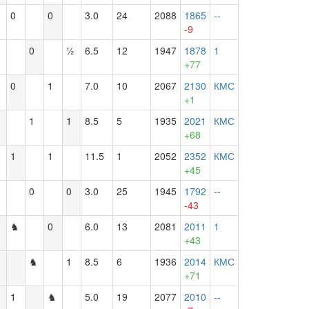
0
0
3.0
24
2088
1865
--
-9
0
½
6.5
12
1947
1878
1
+77
0
1
7.0
10
2067
2130
КМС
+1
1
1
8.5
5
1935
2021
КМС
+68
1
1
11.5
1
2052
2352
КМС
+45
♞
0
0
3.0
25
1945
1792
--
-43
♞
0
6.0
13
2081
2011
1
+43
♞
1
8.5
6
1936
2014
КМС
+71
1
♞
5.0
19
2077
2010
--