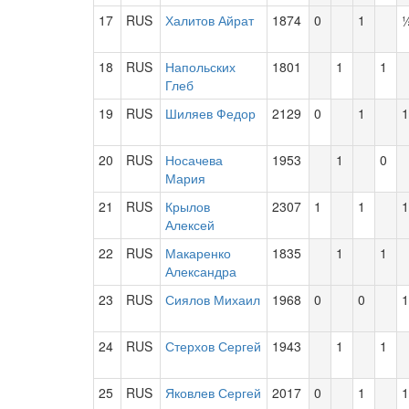
17
RUS
Халитов Айрат
1874
0
1
18
RUS
Напольских
1801
1
1
Глеб
19
RUS
Шиляев Федор
2129
0
1
1
20
RUS
Носачева
1953
1
0
Мария
21
RUS
Крылов
2307
1
1
1
Алексей
22
RUS
Макаренко
1835
1
1
Александра
23
RUS
Сиялов Михаил
1968
0
0
1
24
RUS
Стерхов Сергей
1943
1
1
25
RUS
Яковлев Сергей
2017
0
1
1