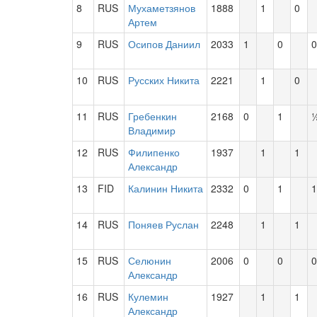
8
RUS
Мухаметзянов
1888
1
0
Артем
9
RUS
Осипов Даниил
2033
1
0
0
10
RUS
Русских Никита
2221
1
0
11
RUS
Гребенкин
2168
0
1
Владимир
12
RUS
Филипенко
1937
1
1
Александр
13
FID
Калинин Никита
2332
0
1
1
14
RUS
Поняев Руслан
2248
1
1
15
RUS
Селюнин
2006
0
0
0
Александр
16
RUS
Кулемин
1927
1
1
Александр