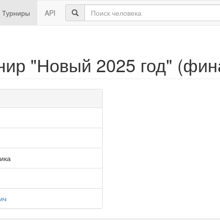
Турниры
API
ир "Новый 2025 год" (фин
ика
ич