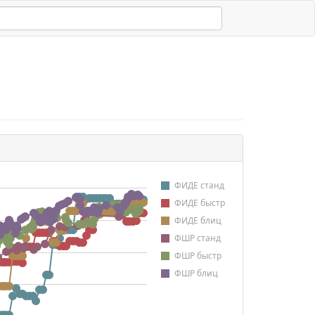
ФИДЕ станд
ФИДЕ быстр
ФИДЕ блиц
ФШР станд
ФШР быстр
ФШР блиц