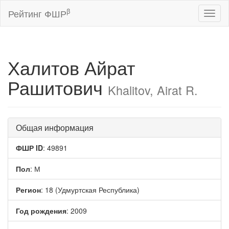
β
Рейтинг ФШР
Toggl
naviga
Халитов Айрат
Рашитович
Khalitov, Airat R.
Общая информация
ФШР ID
: 49891
Пол
: М
Регион
: 18 (Удмуртская Республика)
Год рождения
: 2009