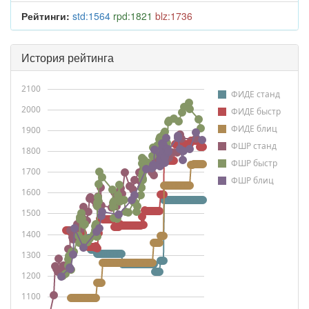
Рейтинги:
std:1564
rpd:1821
blz:1736
История рейтинга
2100
ФИДЕ станд
2000
ФИДЕ быстр
ФИДЕ блиц
1900
ФШР станд
1800
ФШР быстр
1700
ФШР блиц
1600
1500
1400
1300
1200
1100