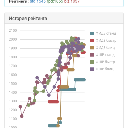
Рейтинги:
std:1545
rpd:1855
blz:1937
История рейтинга
2100
ФИДЕ станд
2000
ФИДЕ быстр
ФИДЕ блиц
1900
ФШР станд
1800
ФШР быстр
1700
ФШР блиц
1600
1500
1400
1300
1200
1100
1000