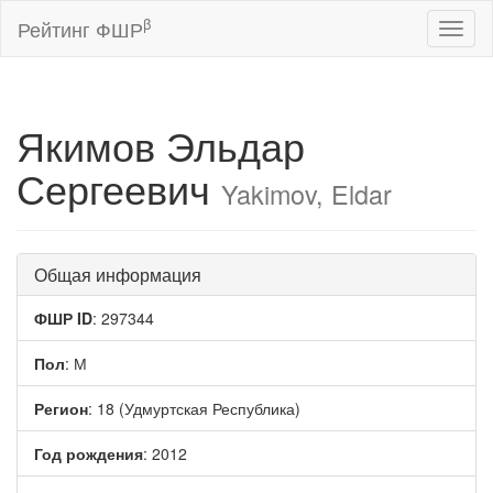
β
Рейтинг ФШР
Toggl
naviga
Якимов Эльдар
Сергеевич
Yakimov, Eldar
Общая информация
ФШР ID
: 297344
Пол
: М
Регион
: 18 (Удмуртская Республика)
Год рождения
: 2012