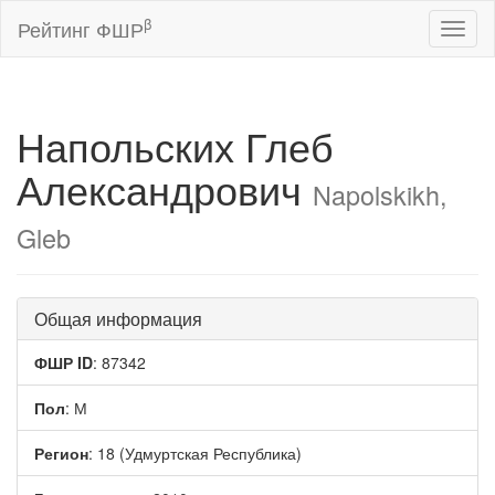
β
Рейтинг ФШР
Toggl
naviga
Напольских Глеб
Александрович
Napolskikh,
Gleb
Общая информация
ФШР ID
: 87342
Пол
: М
Регион
: 18 (Удмуртская Республика)