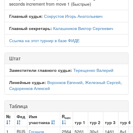
seconds increment from move 1 (Быстрые)
Главный судья:
Сокрустов Игорь Анатольевич
Главный секретарь:
Калашников Виктор Сергеевич
Ссылка на этот турнир в базе ФИДЕ
Штат
Заместители главного судьи:
Терещенко Валерий
Линейные судьи:
Воронков Евгений
,
Железный Сергей
,
Сидоренков Алексей
Таблица
№
Фед
Имя
R
нач
участника
тур 1
тур 2
тур 3
тур 4
1
RUS
Гоганов
2564
52б1
30ч1
14б1
8ч1