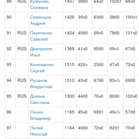
89
RUS
Кузянова
1457
38б0
64ч0
102б1
68ч0
Снежана
90
Семенцов
1426
39ч0
63б0
28б0
100ч1
Андрей
91
RUS
Перепечко
1424
40б0
68ч0
78б0
101ч0
Савелий
92
RUS
Дмитраков
1369
41ч0
65б0
69ч1
67б0
Илья
93
Конюшенко
1315
42б+
23б0
47ч0
72ч0
Сергей
94
RUS
Русанов
1310
43ч0
67б0
83ч½
69б0
Владислав
95
RUS
Докина
1300
44б0
70ч0
80б0
102ч0
Светлана
96
Сенин
1165
45ч0
69б1
49ч½
57б0
Владимир
97
Палий
1164
46б0
72ч0
82б1
70ч0
Николай