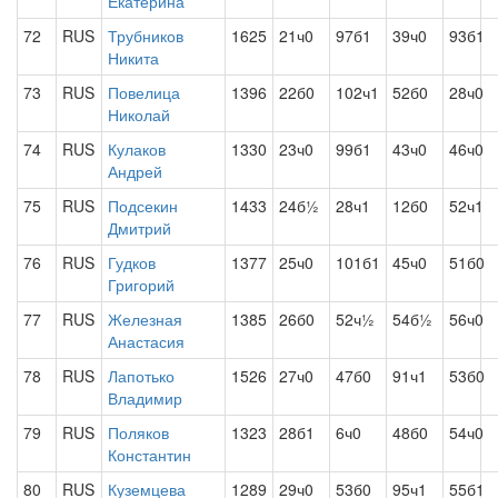
Екатерина
72
RUS
Трубников
1625
21ч0
97б1
39ч0
93б1
Никита
73
RUS
Повелица
1396
22б0
102ч1
52б0
28ч0
Николай
74
RUS
Кулаков
1330
23ч0
99б1
43ч0
46ч0
Андрей
75
RUS
Подсекин
1433
24б½
28ч1
12б0
52ч1
Дмитрий
76
RUS
Гудков
1377
25ч0
101б1
45ч0
51б0
Григорий
77
RUS
Железная
1385
26б0
52ч½
54б½
56ч0
Анастасия
78
RUS
Лапотько
1526
27ч0
47б0
91ч1
53б0
Владимир
79
RUS
Поляков
1323
28б1
6ч0
48б0
54ч0
Константин
80
RUS
Куземцева
1289
29ч0
53б0
95ч1
55б1