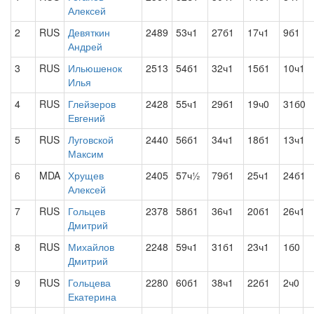
Алексей
2
RUS
Девяткин
2489
53ч1
27б1
17ч1
9б1
Андрей
3
RUS
Ильюшенок
2513
54б1
32ч1
15б1
10ч1
Илья
4
RUS
Глейзеров
2428
55ч1
29б1
19ч0
31б0
Евгений
5
RUS
Луговской
2440
56б1
34ч1
18б1
13ч1
Максим
6
MDA
Хрущев
2405
57ч½
79б1
25ч1
24б1
Алексей
7
RUS
Гольцев
2378
58б1
36ч1
20б1
26ч1
Дмитрий
8
RUS
Михайлов
2248
59ч1
31б1
23ч1
1б0
Дмитрий
9
RUS
Гольцева
2280
60б1
38ч1
22б1
2ч0
Екатерина