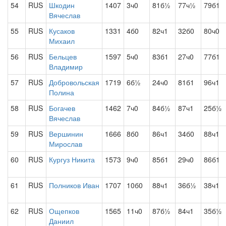
54
RUS
Шкодин
1407
3ч0
81б½
77ч½
79б1
Вячеслав
55
RUS
Кусаков
1331
4б0
82ч1
32б0
80ч0
Михаил
56
RUS
Бельцев
1597
5ч0
83б1
27ч0
77б1
Владимир
57
RUS
Добровольская
1719
6б½
24ч0
81б1
96ч1
Полина
58
RUS
Богачев
1462
7ч0
84б½
87ч1
25б½
Вячеслав
59
RUS
Вершинин
1666
8б0
86ч1
34б0
88ч1
Мирослав
60
RUS
Кургуз Никита
1573
9ч0
85б1
29ч0
86б1
61
RUS
Полников Иван
1707
10б0
88ч1
36б½
38ч1
62
RUS
Ощепков
1565
11ч0
87б½
84ч1
35б½
Даниил