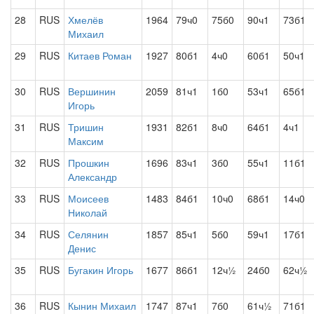
28
RUS
Хмелёв
1964
79ч0
75б0
90ч1
73б1
Михаил
29
RUS
Китаев Роман
1927
80б1
4ч0
60б1
50ч1
30
RUS
Вершинин
2059
81ч1
1б0
53ч1
65б1
Игорь
31
RUS
Тришин
1931
82б1
8ч0
64б1
4ч1
Максим
32
RUS
Прошкин
1696
83ч1
3б0
55ч1
11б1
Александр
33
RUS
Моисеев
1483
84б1
10ч0
68б1
14ч0
Николай
34
RUS
Селянин
1857
85ч1
5б0
59ч1
17б1
Денис
35
RUS
Бугакин Игорь
1677
86б1
12ч½
24б0
62ч½
36
RUS
Кынин Михаил
1747
87ч1
7б0
61ч½
71б1