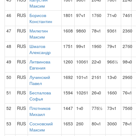
Максим
46
RUS
Борисов
1801
97ч1
17б0
71ч0
74б1
Константин
47
RUS
Милютин
1608
98б0
78ч1
93б1
23б0
Максим
48
RUS
Шматов
1751
99ч1
19б0
79ч1
27б0
Александр
49
RUS
Литвинова
1260
100б1
22ч0
96б½
98ч0
Евгения
50
RUS
Лучинский
1692
101ч1
21б1
13ч0
29б0
Павел
51
RUS
Беспалова
1594
102б1
26ч0
16б0
76ч1
Софья
52
RUS
Плотников
1447
1ч0
77б½
73ч1
75б0
Михаил
53
RUS
Сосновский
1653
2б0
80ч1
30б0
78ч1
Максим