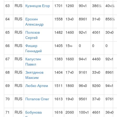
63
RUS
Кузнецов Егор
1701
12б0
90ч1
38б½
40ч½
64
RUS
Ерохин
1558
13ч0
89б1
31ч0
85б½
Александр
65
RUS
Полозов
1482
14б0
92ч1
40б1
30ч0
Сергей
66
RUS
Фишер
1405
15ч-
0
0
0
Геннадий
67
RUS
Капустин
1383
16б0
94ч1
44б0
92ч1
Павел
68
RUS
Зиятдинов
1404
17ч0
91б1
33ч0
89б1
Максим
69
RUS
Любко Артем
1511
18б0
96ч0
92б0
94ч1
70
RUS
Потапов Олег
1613
19ч0
95б1
37ч0
97б1
71
RUS
Бобунова
1616
20б0
100ч1
46б1
36ч0