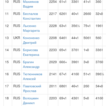
10
RUS
Махиянов
2254
61ч1
33б1
41ч1
3б0
Вадим
11
RUS
Беспалов
2217
62б1
40ч1
26б0
32ч0
Константин
12
RUS
Лысенко
2228
63ч1
35б½
75ч1
19б1
Маргарита
13
UKR
Кононенко
2208
64б1
44ч1
50б1
5б0
Дмитрий
14
RUS
Борисова
2233
65ч1
37б1
1ч0
33б1
Екатерина
15
RUS
Брагин
2029
66б+
39б1
3ч0
37б0
Александр
16
RUS
Тютюнников
2141
67ч1
41б0
51ч1
39б½
Алексей
17
RUS
Павловский
2011
68б1
46ч1
2б0
34ч0
Ярослав
18
RUS
Волошкин
2203
69ч1
43б1
5ч0
41б0
Даниил