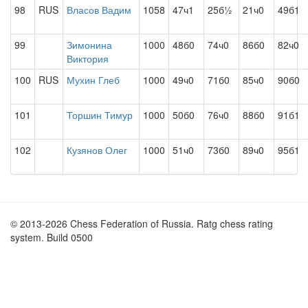
98
RUS
Власов Вадим
1058
47ч1
25б½
21ч0
49б1
99
Зимонина
1000
48б0
74ч0
86б0
82ч0
Виктория
100
RUS
Мухин Глеб
1000
49ч0
71б0
85ч0
90б0
101
Торшин Тимур
1000
50б0
76ч0
88б0
91б1
102
Кузянов Олег
1000
51ч0
73б0
89ч0
95б1
© 2013-2026 Chess Federation of Russia. Ratg chess rating
system. Build 0500