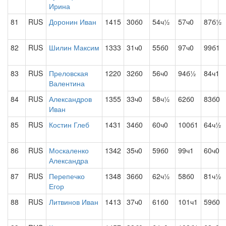
Ирина
81
RUS
Доронин Иван
1415
30б0
54ч½
57ч0
87б½
82
RUS
Шилин Максим
1333
31ч0
55б0
97ч0
99б1
83
RUS
Преловская
1220
32б0
56ч0
94б½
84ч1
Валентина
84
RUS
Александров
1355
33ч0
58ч½
62б0
83б0
Иван
85
RUS
Костин Глеб
1431
34б0
60ч0
100б1
64ч½
86
RUS
Москаленко
1342
35ч0
59б0
99ч1
60ч0
Александра
87
RUS
Перепечко
1348
36б0
62ч½
58б0
81ч½
Егор
88
RUS
Литвинов Иван
1413
37ч0
61б0
101ч1
59б0