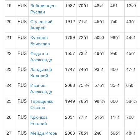
19
RUS
Лебедянцев
1987
70б1
48ч1
4б1
12ч0
Руслан
20
RUS
Селенский
1912
71ч1
45б1
7ч0
43б1
Андрей
21
RUS
Хулапов
1799
72б1
50ч0
98б1
44ч1
Вячеслав
22
RUS
Федотов
1557
73ч1
49б1
9ч0
45б1
Александр
23
RUS
Ландышев
1747
74б1
93ч1
8б0
47ч1
Валерий
24
RUS
Иванов
2068
75ч½
57б1
35ч1
6ч0
Александр
25
RUS
Терещенко
1949
76б1
98ч½
6б0
58ч½
Оксана
26
RUS
Крючков
2034
77ч1
51б1
11ч1
7б0
Евгений
27
RUS
Мейди Игорь
2003
78б1
2ч0
56б1
48ч1