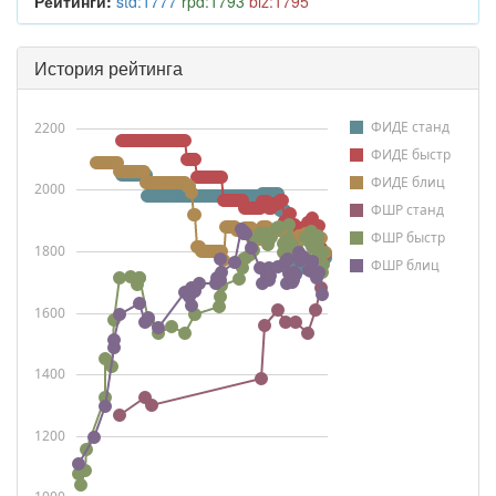
Рейтинги:
std:1777
rpd:1793
blz:1795
История рейтинга
ФИДЕ станд
2200
ФИДЕ быстр
ФИДЕ блиц
2000
ФШР станд
ФШР быстр
1800
ФШР блиц
1600
1400
1200