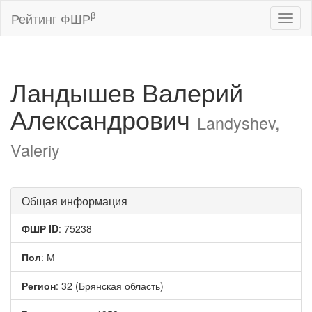
β
Рейтинг ФШР
Toggl
naviga
Ландышев Валерий
Александрович
Landyshev,
Valeriy
Общая информация
ФШР ID
: 75238
Пол
: М
Регион
: 32 (Брянская область)