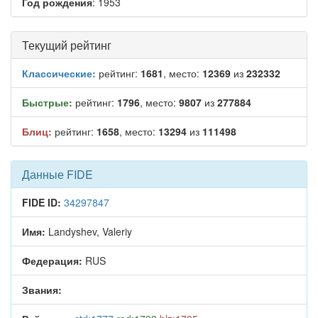
Год рождения
: 1953
Текущий рейтинг
Классические:
рейтинг:
1681
, место:
12369
из
232332
Быстрые:
рейтинг:
1796
, место:
9807
из
277884
Блиц:
рейтинг:
1658
, место:
13294
из
111498
Данные FIDE
FIDE ID:
34297847
Имя:
Landyshev, Valeriy
Федерация:
RUS
Звания: