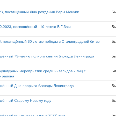
23, посвящённый Дню рождения Веры Менчик
Бы
.2023, посвящённый 110-летию В.Г.Зака
Бы
, посвящённый 80-летию победы в Сталинградской битве
Бы
щённый 79-летию полного снятия блокады Ленинграда
Бы
ультурных мероприятий среди инвалидов и лиц с
Бл
о района
ящённый Дню прорыва блокады Ленинграда
Бы
ящённый Старому Новому году
Бы
щённый подведению итогов 2022 года
Бы