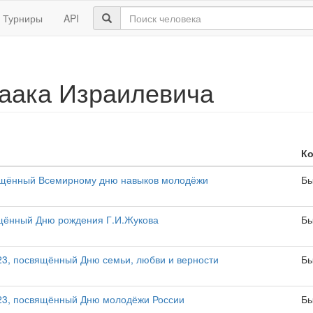
Турниры
API
аака Израилевича
К
ящённый Всемирному дню навыков молодёжи
Бы
щённый Дню рождения Г.И.Жукова
Бы
3, посвящённый Дню семьи, любви и верности
Бы
23, посвящённый Дню молодёжи России
Бы