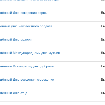
ящённый Дню покорения вершин
Бы
ённый Дню неизвестного солдата
Бы
ящённый Дню матери
Бы
вящённый Международному дню мужчин
Бы
ящённый Всемирному дню доброты
Бы
ящённый Дню рождения ксерокопии
Бы
ящённый Дню отца
Бы