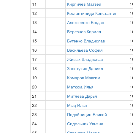
11
Кирпичев Матвей
1
12
Костантиниди Константин
1
13
Алексеенко Богдан
1
14
Березнев Кирилл
1
15
Бутенко Владислав
1
16
Васильева София
1
17
Живых Владислав
1
18
Золотухин Даниил
1
19
Комаров Максим
1
20
Матюха Илья
1
21
Митяева Дарья
1
22
Мыц Илья
1
23
Подойницин Елисей
1
24
Сидельник Ульяна
1
25
Строцкая Мария
1