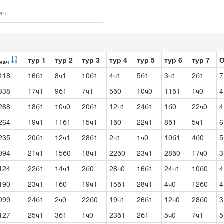
ич
тур 1
тур 2
тур 3
тур 4
тур 5
тур 6
тур 7
нач
418
16б1
8ч1
10б1
4ч1
5б1
3ч1
2б1
7
338
17ч1
9б1
7ч1
5б0
10ч0
11б1
1ч0
4
288
18б1
10ч0
20б1
12ч1
24б1
1б0
22ч0
4
264
19ч1
11б1
15ч1
1б0
22ч1
8б1
5ч1
6
235
20б1
12ч1
28б1
2ч1
1ч0
10б1
4б0
5
094
21ч1
15б0
18ч1
22б0
23ч1
28б0
17ч0
3
124
22б1
14ч1
2б0
28ч0
16б1
24ч1
10б0
4
190
23ч1
1б0
19ч1
15б1
28ч1
4ч0
12б0
4
099
24б1
2ч0
22б0
19ч1
26б1
12ч0
28б0
3
127
25ч1
3б1
1ч0
23б1
2б1
5ч0
7ч1
5