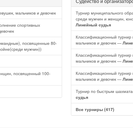
Судейство и организатор
вушек, мальчиков и девочек
Турнир муниципального обра
среди мужчин и женщин, юно
Линейный судья
олнение спортивных
девочек
Классификационный турнир 
мальчиков и девочек —
Лине
омандные), посвященные 80-
Войне(среди мужчин))
Классификационный турнир 
мальчиков и девочек —
Лине
Классификационный турнир 
енщин, посвященный 100-
мальчиков и девочек —
Лине
Турнир по быстрым шахмат
судья
Все турниры (417)