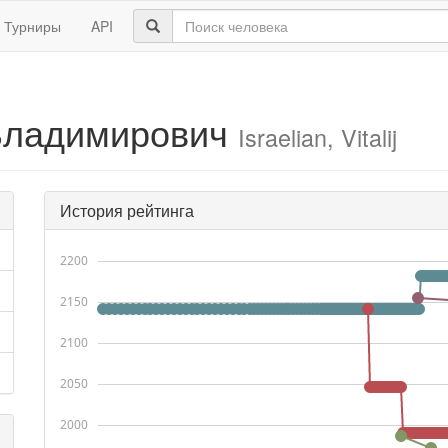
Турниры
API
Владимирович
Israelian, Vitalij
История рейтинга
2200
2150
2100
2050
2000