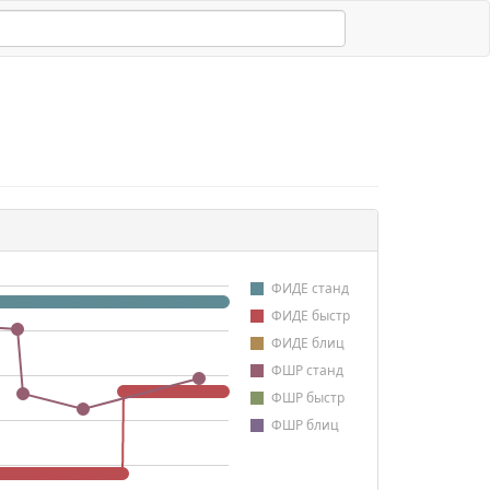
ФИДЕ станд
ФИДЕ быстр
ФИДЕ блиц
ФШР станд
ФШР быстр
ФШР блиц