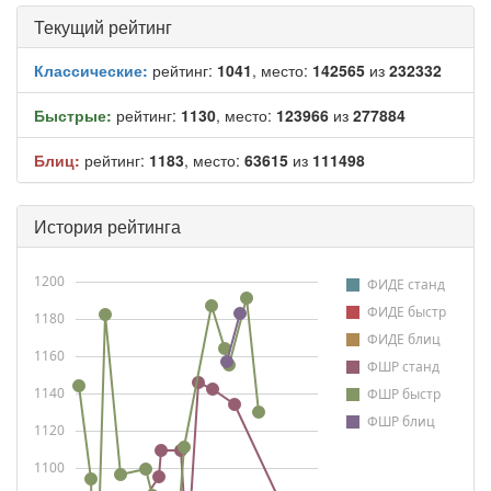
Текущий рейтинг
Классические:
рейтинг:
1041
, место:
142565
из
232332
Быстрые:
рейтинг:
1130
, место:
123966
из
277884
Блиц:
рейтинг:
1183
, место:
63615
из
111498
История рейтинга
1200
ФИДЕ станд
ФИДЕ быстр
1180
ФИДЕ блиц
1160
ФШР станд
1140
ФШР быстр
ФШР блиц
1120
1100