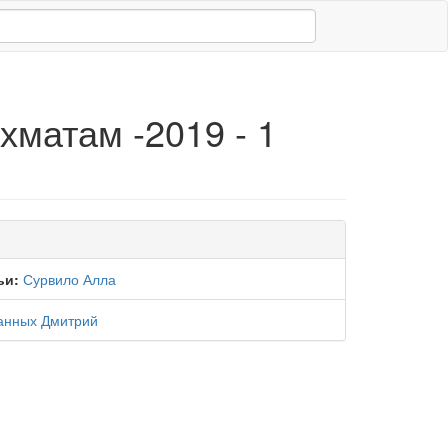
матам -2019 - 1
ьи:
Сурвило Алла
анных Дмитрий