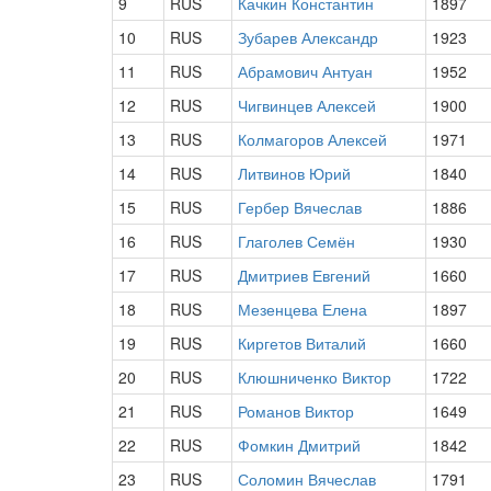
9
RUS
Качкин Константин
1897
10
RUS
Зубарев Александр
1923
11
RUS
Абрамович Антуан
1952
12
RUS
Чигвинцев Алексей
1900
13
RUS
Колмагоров Алексей
1971
14
RUS
Литвинов Юрий
1840
15
RUS
Гербер Вячеслав
1886
16
RUS
Глаголев Семён
1930
17
RUS
Дмитриев Евгений
1660
18
RUS
Мезенцева Елена
1897
19
RUS
Киргетов Виталий
1660
20
RUS
Клюшниченко Виктор
1722
21
RUS
Романов Виктор
1649
22
RUS
Фомкин Дмитрий
1842
23
RUS
Соломин Вячеслав
1791