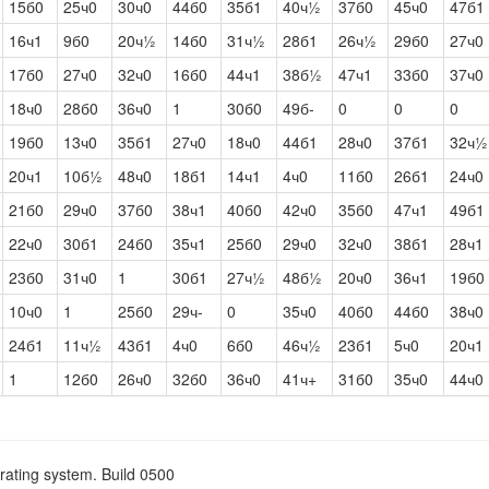
15б0
25ч0
30ч0
44б0
35б1
40ч½
37б0
45ч0
47б1
16ч1
9б0
20ч½
14б0
31ч½
28б1
26ч½
29б0
27ч0
17б0
27ч0
32ч0
16б0
44ч1
38б½
47ч1
33б0
37ч0
18ч0
28б0
36ч0
1
30б0
49б-
0
0
0
19б0
13ч0
35б1
27ч0
18ч0
44б1
28ч0
37б1
32ч½
20ч1
10б½
48ч0
18б1
14ч1
4ч0
11б0
26б1
24ч0
21б0
29ч0
37б0
38ч1
40б0
42ч0
35б0
47ч1
49б1
22ч0
30б1
24б0
35ч1
25б0
29ч0
32ч0
38б1
28ч1
23б0
31ч0
1
30б1
27ч½
48б½
20ч0
36ч1
19б0
10ч0
1
25б0
29ч-
0
35ч0
40б0
44б0
38ч0
24б1
11ч½
43б1
4ч0
6б0
46ч½
23б1
5ч0
20ч1
1
12б0
26ч0
32б0
36ч0
41ч+
31б0
35ч0
44ч0
rating system. Build 0500