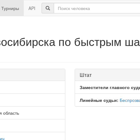
Турниры
API
осибирска по быстрым шах
Штат
Заместители главного суд
Линейные судьи:
Беспрозв
я область
ич