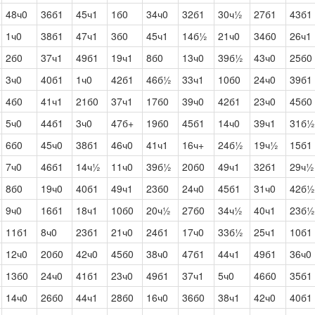
48ч0
36б1
45ч1
1б0
34ч0
32б1
30ч½
27б1
43б1
1ч0
38б1
47ч1
3б0
45ч1
14б½
21ч0
34б0
26ч1
2б0
37ч1
49б1
19ч1
8б0
13ч0
39б½
43ч0
25б0
3ч0
40б1
1ч0
42б1
46б½
33ч1
10б0
24ч0
39б1
4б0
41ч1
21б0
37ч1
17б0
39ч0
42б1
23ч0
45б0
5ч0
44б1
3ч0
47б+
19б0
45б1
14ч0
39ч1
31б½
6б0
45ч0
38б1
46ч0
41ч1
16ч+
24б½
19ч½
15б1
7ч0
46б1
14ч½
11ч0
39б½
20б0
49ч1
32б1
29ч½
8б0
19ч0
40б1
49ч1
23б0
24ч0
45б1
31ч0
42б½
9ч0
16б1
18ч1
10б0
20ч½
27б0
34ч½
40ч1
23б½
11б1
8ч0
23б1
21ч0
24б1
17ч0
33б½
25ч1
10б1
12ч0
20б0
42ч0
45б0
38ч0
47б1
44ч1
49б1
36ч0
13б0
24ч0
41б1
23ч0
49б1
37ч1
5ч0
46б0
35б1
14ч0
26б0
44ч1
28б0
16ч0
36б0
38ч1
42ч0
40б1