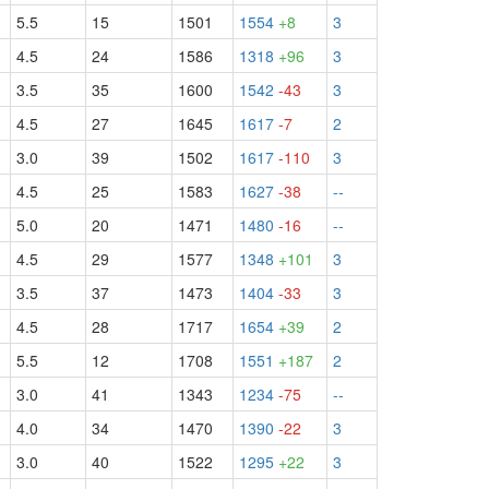
5.5
15
1501
1554
+8
3
4.5
24
1586
1318
+96
3
3.5
35
1600
1542
-43
3
4.5
27
1645
1617
-7
2
3.0
39
1502
1617
-110
3
4.5
25
1583
1627
-38
--
5.0
20
1471
1480
-16
--
4.5
29
1577
1348
+101
3
3.5
37
1473
1404
-33
3
4.5
28
1717
1654
+39
2
5.5
12
1708
1551
+187
2
3.0
41
1343
1234
-75
--
4.0
34
1470
1390
-22
3
3.0
40
1522
1295
+22
3