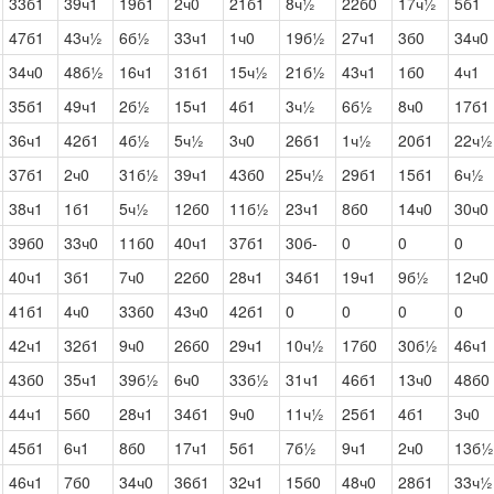
33б1
39ч1
19б1
2ч0
21б1
8ч½
22б0
17ч½
5б1
47б1
43ч½
6б½
33ч1
1ч0
19б½
27ч1
3б0
34ч0
34ч0
48б½
16ч1
31б1
15ч½
21б½
43ч1
1б0
4ч1
35б1
49ч1
2б½
15ч1
4б1
3ч½
6б½
8ч0
17б1
36ч1
42б1
4б½
5ч½
3ч0
26б1
1ч½
20б1
22ч½
37б1
2ч0
31б½
39ч1
43б0
25ч½
29б1
15б1
6ч½
38ч1
1б1
5ч½
12б0
11б½
23ч1
8б0
14ч0
30ч0
39б0
33ч0
11б0
40ч1
37б1
30б-
0
0
0
40ч1
3б1
7ч0
22б0
28ч1
34б1
19ч1
9б½
12ч0
41б1
4ч0
33б0
43ч0
42б1
0
0
0
0
42ч1
32б1
9ч0
26б0
29ч1
10ч½
17б0
30б½
46ч1
43б0
35ч1
39б½
6ч0
33б½
31ч1
46б1
13ч0
48б0
44ч1
5б0
28ч1
34б1
9ч0
11ч½
25б1
4б1
3ч0
45б1
6ч1
8б0
17ч1
5б1
7б½
9ч1
2ч0
13б½
46ч1
7б0
34ч0
36б1
32ч1
15б0
48ч0
28б1
33ч½