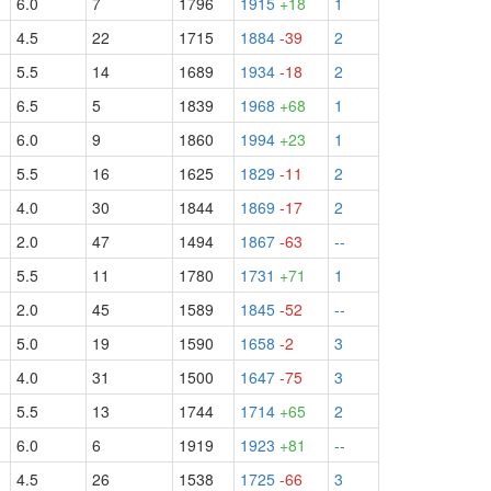
6.0
7
1796
1915
+18
1
4.5
22
1715
1884
-39
2
5.5
14
1689
1934
-18
2
6.5
5
1839
1968
+68
1
6.0
9
1860
1994
+23
1
5.5
16
1625
1829
-11
2
4.0
30
1844
1869
-17
2
2.0
47
1494
1867
-63
--
5.5
11
1780
1731
+71
1
2.0
45
1589
1845
-52
--
5.0
19
1590
1658
-2
3
4.0
31
1500
1647
-75
3
5.5
13
1744
1714
+65
2
6.0
6
1919
1923
+81
--
4.5
26
1538
1725
-66
3