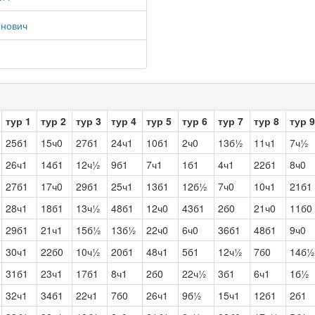
инович
тур 1
тур 2
тур 3
тур 4
тур 5
тур 6
тур 7
тур 8
тур 9
25б1
15ч0
27б1
24ч1
10б1
2ч0
13б½
11ч1
7ч½
26ч1
14б1
12ч½
9б1
7ч1
1б1
4ч1
22б1
8ч0
27б1
17ч0
29б1
25ч1
13б1
12б½
7ч0
10ч1
21б1
28ч1
18б1
13ч½
48б1
12ч0
43б1
2б0
21ч0
11б0
29б1
21ч1
15б½
13б½
22ч0
6ч0
36б1
48б1
9ч0
30ч1
22б0
10ч½
20б1
48ч1
5б1
12ч½
7б0
14б½
31б1
23ч1
17б1
8ч1
2б0
22ч½
3б1
6ч1
1б½
32ч1
34б1
22ч1
7б0
26ч1
9б½
15ч1
12б1
2б1