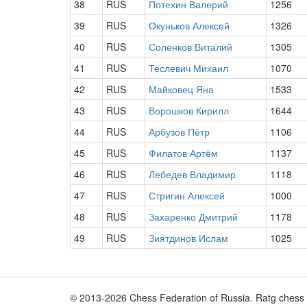
38
RUS
Потехин Валерий
1256
39
RUS
Окуньков Алексей
1326
40
RUS
Соленков Виталий
1305
41
RUS
Теслевич Михаил
1070
42
RUS
Майковец Яна
1533
43
RUS
Ворошков Кирилл
1644
44
RUS
Арбузов Пётр
1106
45
RUS
Филатов Артём
1137
46
RUS
Лебедев Владимир
1118
47
RUS
Стригин Алексей
1000
48
RUS
Захаренко Дмитрий
1178
49
RUS
Зиятдинов Ислам
1025
© 2013-2026 Chess Federation of Russia. Ratg chess 