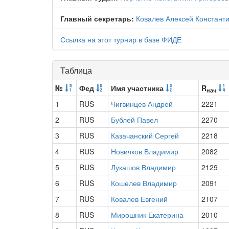
Главный секретарь:
Ковалев Алексей Констант
Ссылка на этот турнир в базе ФИДЕ
Таблица
№
Фед
Имя участника
R
нач
1
RUS
Чигвинцев Андрей
2221
2
RUS
Бублей Павел
2270
3
RUS
Казачанский Сергей
2218
4
RUS
Новичков Владимир
2082
5
RUS
Лукашов Владимир
2129
6
RUS
Кошелев Владимир
2091
7
RUS
Ковалев Евгений
2107
8
RUS
Мирошник Екатерина
2010