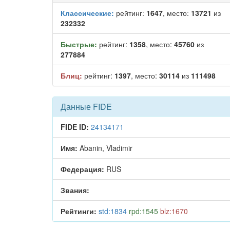
Классические:
рейтинг:
1647
, место:
13721
из
232332
Быстрые:
рейтинг:
1358
, место:
45760
из
277884
Блиц:
рейтинг:
1397
, место:
30114
из
111498
Данные FIDE
FIDE ID:
24134171
Имя:
Abanin, Vladimir
Федерация:
RUS
Звания:
Рейтинги:
std:1834
rpd:1545
blz:1670