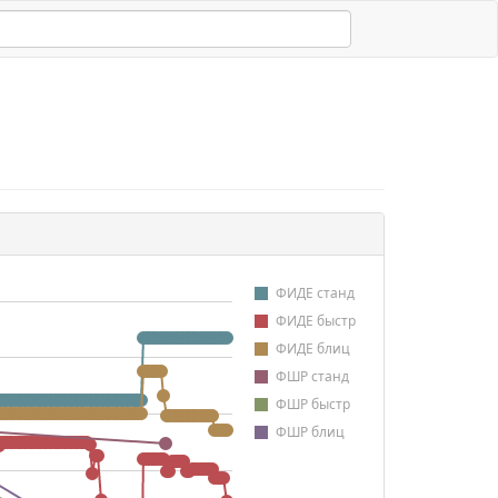
ФИДЕ станд
ФИДЕ быстр
ФИДЕ блиц
ФШР станд
ФШР быстр
ФШР блиц