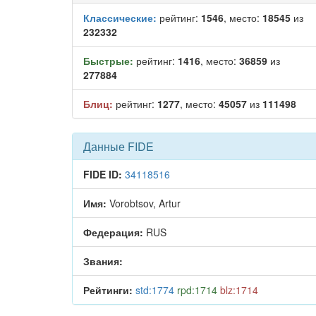
Классические:
рейтинг:
1546
, место:
18545
из
232332
Быстрые:
рейтинг:
1416
, место:
36859
из
277884
Блиц:
рейтинг:
1277
, место:
45057
из
111498
Данные FIDE
FIDE ID:
34118516
Имя:
Vorobtsov, Artur
Федерация:
RUS
Звания:
Рейтинги:
std:1774
rpd:1714
blz:1714