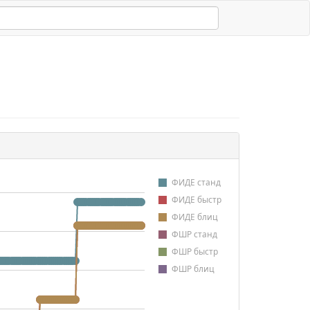
ФИДЕ станд
ФИДЕ быстр
ФИДЕ блиц
ФШР станд
ФШР быстр
ФШР блиц