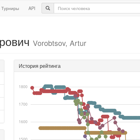
Турниры
API
трович
Vorobtsov, Artur
История рейтинга
1800
1700
1600
1500