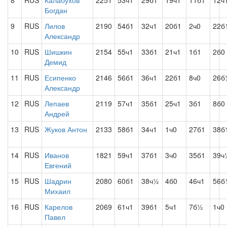
8
RUS
Калабухов
2251
53ч1
29б1
19ч1
11б1
12ч
Богдан
9
RUS
Лилов
2190
54б1
32ч1
20б1
2ч0
22б
Александр
10
RUS
Шишкин
2154
55ч1
33б1
21ч1
1б1
2б0
Демид
11
RUS
Есипенко
2146
56б1
36ч1
22б1
8ч0
26б
Александр
12
RUS
Лепаев
2119
57ч1
35б1
25ч1
3б1
8б0
Андрей
13
RUS
Жуков Антон
2133
58б1
34ч1
1ч0
27б1
38б
14
RUS
Иванов
1821
59ч1
37б1
3ч0
35б1
39ч
Евгений
15
RUS
Шадрин
2080
60б1
38ч½
4б0
46ч1
56б
Михаил
16
RUS
Карелов
2069
61ч1
39б1
5ч1
7б½
1ч0
Павел