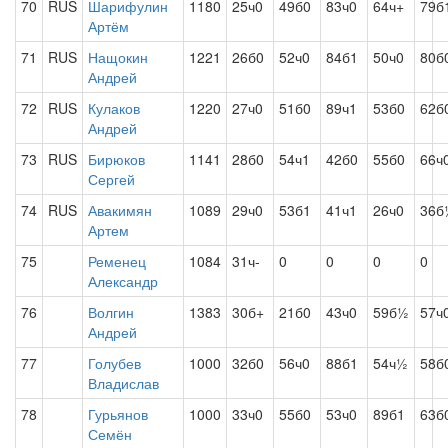
70
RUS
Шарифулин
1180
25ч0
49б0
83ч0
64ч+
79б
Артём
71
RUS
Нащокин
1221
26б0
52ч0
84б1
50ч0
80б
Андрей
72
RUS
Кулаков
1220
27ч0
51б0
89ч1
53б0
62б
Андрей
73
RUS
Бирюков
1141
28б0
54ч1
42б0
55б0
66ч
Сергей
74
RUS
Авакимян
1089
29ч0
53б1
41ч1
26ч0
36б
Артем
75
Ременец
1084
31ч-
0
0
0
0
Александр
76
Волгин
1383
30б+
21б0
43ч0
59б½
57ч
Андрей
77
Голубев
1000
32б0
56ч0
88б1
54ч½
58б
Владислав
78
Гурьянов
1000
33ч0
55б0
53ч0
89б1
63б
Семён