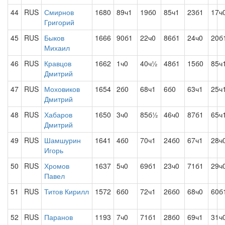
44
RUS
Смирнов
1680
89ч1
19б0
85ч1
23б1
17ч
Григорий
45
RUS
Быков
1666
90б1
22ч0
86б1
24ч0
20б
Михаил
46
RUS
Кравцов
1662
1ч0
40ч½
48б1
15б0
85ч
Дмитрий
47
RUS
Моховиков
1654
2б0
68ч1
6б0
63ч1
25ч
Дмитрий
48
RUS
Хабаров
1650
3ч0
85б½
46ч0
87б1
65ч
Дмитрий
49
RUS
Шамшурин
1641
4б0
70ч1
24б0
67ч1
28ч
Игорь
50
RUS
Хромов
1637
5ч0
69б1
23ч0
71б1
29ч
Павел
51
RUS
Титов Кирилл
1572
6б0
72ч1
26б0
68ч0
60б
52
RUS
Паранов
1193
7ч0
71б1
28б0
69ч1
31ч