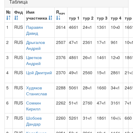
Таблица
№
Фед
Имя
R
нач
участника
тур 1
тур 2
тур 3
тур 4
тур
1
RUS
Паравян
2614
46б1
24ч1
13б1
10ч0
16б
Давид
2
RUS
Дрыгалов
2507
47ч1
23б1
17ч1
9б1
10ч
Андрей
3
RUS
Цветков
2376
48б1
26ч1
14б1
12ч0
18б
Андрей
4
RUS
Цой Дмитрий
2370
49ч1
25б0
15ч1
28б1
21ч
5
RUS
Худяков
2288
50б1
28ч1
16б0
34ч1
24б
Станислав
6
RUS
Сомкин
2262
51ч1
27б0
47ч1
31б1
7ч1
Кирилл
7
RUS
Шобоев
2260
52б1
31ч1
18б1
16ч½
6б0
Дандар