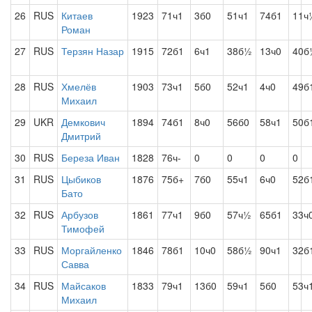
26
RUS
Китаев
1923
71ч1
3б0
51ч1
74б1
11ч
Роман
27
RUS
Терзян Назар
1915
72б1
6ч1
38б½
13ч0
40б
28
RUS
Хмелёв
1903
73ч1
5б0
52ч1
4ч0
49б
Михаил
29
UKR
Демкович
1894
74б1
8ч0
56б0
58ч1
50б
Дмитрий
30
RUS
Береза Иван
1828
76ч-
0
0
0
0
31
RUS
Цыбиков
1876
75б+
7б0
55ч1
6ч0
52б
Бато
32
RUS
Арбузов
1861
77ч1
9б0
57ч½
65б1
33ч
Тимофей
33
RUS
Моргайленко
1846
78б1
10ч0
58б½
90ч1
32б
Савва
34
RUS
Майсаков
1833
79ч1
13б0
59ч1
5б0
53ч
Михаил