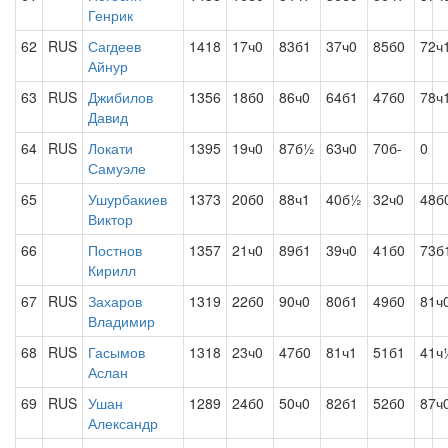
Генрик
62
RUS
Сагдеев
1418
17ч0
83б1
37ч0
85б0
72ч
Айнур
63
RUS
Джибилов
1356
18б0
86ч0
64б1
47б0
78ч
Давид
64
RUS
Локати
1395
19ч0
87б½
63ч0
70б-
0
Самуэле
65
Ушурбакиев
1373
20б0
88ч1
40б½
32ч0
48б
Виктор
66
Постнов
1357
21ч0
89б1
39ч0
41б0
73б
Кирилл
67
RUS
Захаров
1319
22б0
90ч0
80б1
49б0
81ч
Владимир
68
RUS
Гасымов
1318
23ч0
47б0
81ч1
51б1
41ч
Аслан
69
RUS
Ушан
1289
24б0
50ч0
82б1
52б0
87ч
Александр