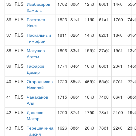
35
RUS
Изабакаров
1762
80б1
12ч0
60б1
14ч0
55б
Камиль
36
RUS
Рататаев
1823
81ч1
11б0
61ч1
17б0
74ч
Илья
37
RUS
Наскальный
1811
82б1
14ч0
62б1
18ч0
61б
Тимофей
38
RUS
Макушев
1806
83ч1
15б½
27ч½
19б1
13ч
Артем
39
RUS
Гафаров
1774
84б1
16ч0
66б1
20ч1
14б
Дамир
40
RUS
Огородников
1720
85ч½
46б½
65ч½
57б1
27ч
Николай
41
RUS
Чанаканов
1715
86б1
18ч0
74б0
66ч1
68б
Али
42
RUS
Доценко
1700
87ч1
17б0
73ч1
21б0
19ч
Макар
43
RUS
Терешечкина
1626
88б1
20ч0
76б1
22ч0
23ч
Таисия