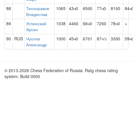
88
Тихонравов
1065
43ч0
65б0
77ч0
81б0
84ч
Владислав
89
Успенский
1038
44б0
66ч0
72б0
78ч0
+
Арсен
90
RUS
Чухлов
1000
45ч0
67б1
87ч½
33б0
59ч
Александр
© 2013-2026 Chess Federation of Russia. Ratg chess rating
system. Build 0500