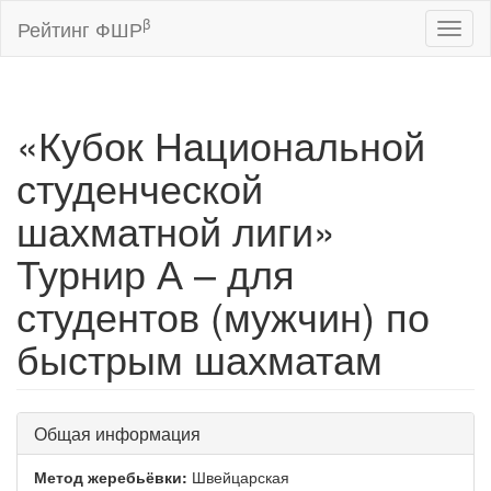
β
Рейтинг ФШР
Toggl
naviga
«Кубок Национальной
студенческой
шахматной лиги»
Турнир А – для
студентов (мужчин) по
быстрым шахматам
Общая информация
Метод жеребьёвки:
Швейцарская