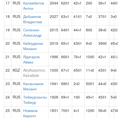
17
RUS
Каламбетов
2044
62б1
42ч1
2б0
36ч1
44б
Антон
18
RUS
Добшинов
2027
63ч1
41б1
7ч0
37б1
3ч0
Владислав
19
RUS
Селюнин
2015
64б1
44ч1
8б0
38ч0
42б
Александр
20
RUS
Каблуденко
2019
65ч1
43б1
9ч0
39б0
45ч
Михаил
21
RUS
Ядигаров
1996
66б1
76ч1
10б0
42ч1
4б½
Айваз
22
KGZ
Abylkasymov,
1000
67ч1
45б1
11ч0
43б1
9ч0
Kairatbek
23
RUS
Канзычаков
1941
68б1
2ч0
50б1
44ч0
43б
Михаил
24
RUS
Теймурханлы
1928
69ч1
1б0
49ч1
45б1
5ч0
Теймур
25
RUS
Новиков
1831
70б1
4ч1
12б0
56ч0
47б
Кирилл