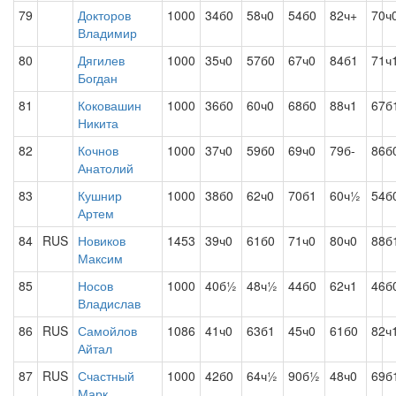
79
Докторов
1000
34б0
58ч0
54б0
82ч+
70ч
Владимир
80
Дягилев
1000
35ч0
57б0
67ч0
84б1
71ч
Богдан
81
Коковашин
1000
36б0
60ч0
68б0
88ч1
67б
Никита
82
Кочнов
1000
37ч0
59б0
69ч0
79б-
86б
Анатолий
83
Кушнир
1000
38б0
62ч0
70б1
60ч½
54б
Артем
84
RUS
Новиков
1453
39ч0
61б0
71ч0
80ч0
88б
Максим
85
Носов
1000
40б½
48ч½
44б0
62ч1
46б
Владислав
86
RUS
Самойлов
1086
41ч0
63б1
45ч0
61б0
82ч
Айтал
87
RUS
Счастный
1000
42б0
64ч½
90б½
48ч0
69б
Марк