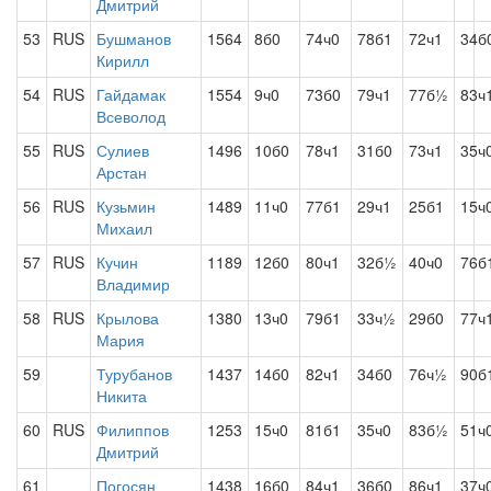
Дмитрий
53
RUS
Бушманов
1564
8б0
74ч0
78б1
72ч1
34б
Кирилл
54
RUS
Гайдамак
1554
9ч0
73б0
79ч1
77б½
83ч
Всеволод
55
RUS
Сулиев
1496
10б0
78ч1
31б0
73ч1
35ч
Арстан
56
RUS
Кузьмин
1489
11ч0
77б1
29ч1
25б1
15ч
Михаил
57
RUS
Кучин
1189
12б0
80ч1
32б½
40ч0
76б
Владимир
58
RUS
Крылова
1380
13ч0
79б1
33ч½
29б0
77ч
Мария
59
Турубанов
1437
14б0
82ч1
34б0
76ч½
90б
Никита
60
RUS
Филиппов
1253
15ч0
81б1
35ч0
83б½
51ч
Дмитрий
61
Погосян
1438
16б0
84ч1
36б0
86ч1
37ч