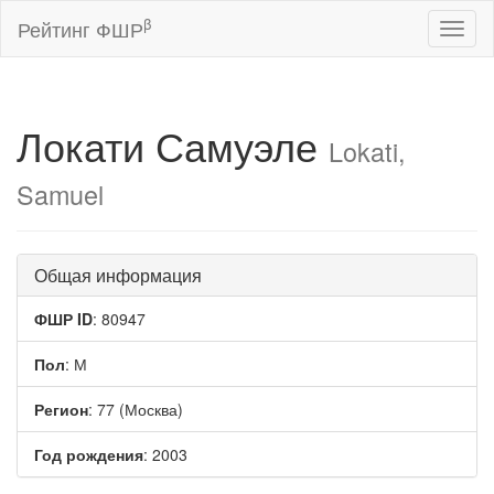
β
Рейтинг ФШР
Toggl
naviga
Локати Самуэле
Lokati,
Samuel
Общая информация
ФШР ID
: 80947
Пол
: М
Регион
: 77 (Москва)
Год рождения
: 2003