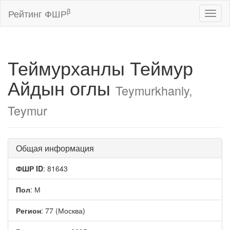
β
Рейтинг ФШР
Toggl
naviga
Теймурханлы Теймур
Айдын оглы
Teymurkhanly,
Teymur
Общая информация
ФШР ID
: 81643
Пол
: М
Регион
: 77 (Москва)