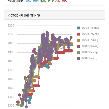
Рейтинги:
std:1984
rpd:1919
blz:1997
История рейтинга
2200
ФИДЕ станд
ФИДЕ быстр
2100
ФИДЕ блиц
2000
ФШР станд
1900
ФШР быстр
ФШР блиц
1800
1700
1600
1500
1400
1300