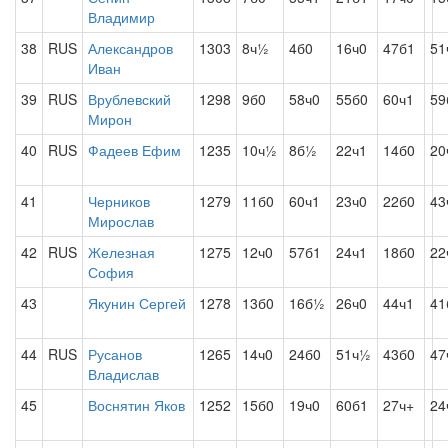
Владимир
38
RUS
Александров
1303
8ч½
4б0
16ч0
47б1
51
Иван
39
RUS
Врублевский
1298
9б0
58ч0
55б0
60ч1
59
Мирон
40
RUS
Фадеев Ефим
1235
10ч½
8б½
22ч1
14б0
20
41
Черников
1279
11б0
60ч1
23ч0
22б0
43
Мирослав
42
RUS
Железная
1275
12ч0
57б1
24ч1
18б0
22
София
43
Якунин Сергей
1278
13б0
16б½
26ч0
44ч1
41
44
RUS
Русанов
1265
14ч0
24б0
51ч½
43б0
47
Владислав
45
Воснятин Яков
1252
15б0
19ч0
60б1
27ч+
24