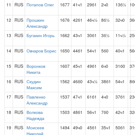
11
RUS
Потапов Олег
1677
41ч1
29б1
2ч0
13б½
10
12
RUS
Прошкин
1676
42б1
46ч½
8б½
32ч0
36
Александр
13
RUS
Бугакин Игорь
1662
43ч1
30б1
3б½
11ч½
25
14
RUS
Овчаров Борис
1650
44б1
54ч1
5б0
40ч1
56
15
RUS
Воронков
1607
45ч1
49б1
6ч0
31б0
37
Никита
16
RUS
Скудин
1562
46б0
43ч½
38б1
54ч1
8б
Максим
17
RUS
Павленко
1537
47ч1
61б1
4ч0
37б1
23
Александр
18
RUS
Волкова
1503
48б1
56ч1
7б0
42ч1
32
Надежда
19
RUS
Моисеев
1494
49ч0
45б1
35ч1
50б1
31
Николай