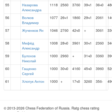
55
Назарова
1118
25б0
37б0
39ч1
36ч0
48
Александра
56
Волков
1077
26ч1
18б0
29ч1
20б1
14
Владимир
57
Жученков Ян
1046
27б0
42ч0
+
30б1
33
58
Мефёд
1008
28ч0
39б1
30ч1
23б0
34
Александр
59
Булохов
1000
29б0
+
31ч0
33б0
39
Николай
60
Гащенко
1000
30ч0
41б0
45ч0
39б0
52
Сергей
61
Хлопук Антон
1000
+
17ч0
32б0
35б-
49
© 2013-2026 Chess Federation of Russia. Ratg chess rating