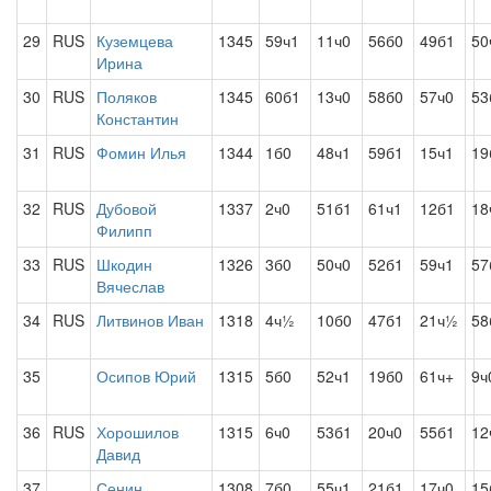
29
RUS
Куземцева
1345
59ч1
11ч0
56б0
49б1
50
Ирина
30
RUS
Поляков
1345
60б1
13ч0
58б0
57ч0
53
Константин
31
RUS
Фомин Илья
1344
1б0
48ч1
59б1
15ч1
19
32
RUS
Дубовой
1337
2ч0
51б1
61ч1
12б1
18
Филипп
33
RUS
Шкодин
1326
3б0
50ч0
52б1
59ч1
57
Вячеслав
34
RUS
Литвинов Иван
1318
4ч½
10б0
47б1
21ч½
58
35
Осипов Юрий
1315
5б0
52ч1
19б0
61ч+
9ч
36
RUS
Хорошилов
1315
6ч0
53б1
20ч0
55б1
12
Давид
37
Сенин
1308
7б0
55ч1
21б1
17ч0
15