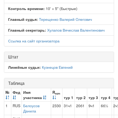
Контроль времени:
10' + 5" (Быстрые)
Главный судья:
Терещенко Валерий Олегович
Главный секретарь:
Хулапов Вячеслав Валентинович
Ссылка на сайт организатора
Штат
Линейные судьи:
Кузнецов Евгений
Таблица
№
Фед
Имя
R
нач
участника
тур 1
тур 2
тур 3
тур 4
ту
1
RUS
Белоусов
2330
31ч1
20б1
9ч1
6б½
2ч
Данила