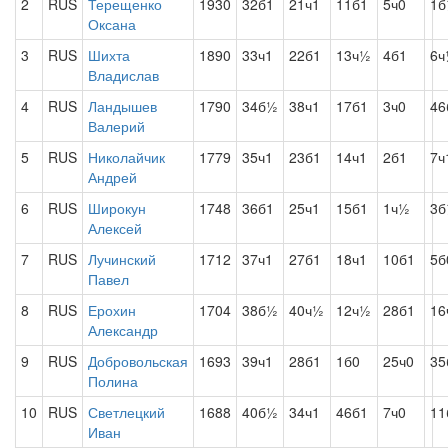
2
RUS
Терещенко
1930
32б1
21ч1
11б1
5ч0
1
Оксана
3
RUS
Шихта
1890
33ч1
22б1
13ч½
4б1
6ч
Владислав
4
RUS
Ландышев
1790
34б½
38ч1
17б1
3ч0
46
Валерий
5
RUS
Николайчик
1779
35ч1
23б1
14ч1
2б1
7ч
Андрей
6
RUS
Широкун
1748
36б1
25ч1
15б1
1ч½
3
Алексей
7
RUS
Лучинский
1712
37ч1
27б1
18ч1
10б1
5б
Павел
8
RUS
Ерохин
1704
38б½
40ч½
12ч½
28б1
16
Александр
9
RUS
Добровольская
1693
39ч1
28б1
1б0
25ч0
35
Полина
10
RUS
Светлецкий
1688
40б½
34ч1
46б1
7ч0
11
Иван