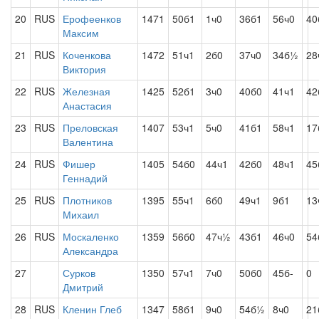
20
RUS
Ерофеенков
1471
50б1
1ч0
36б1
56ч0
40
Максим
21
RUS
Коченкова
1472
51ч1
2б0
37ч0
34б½
28
Виктория
22
RUS
Железная
1425
52б1
3ч0
40б0
41ч1
42
Анастасия
23
RUS
Преловская
1407
53ч1
5ч0
41б1
58ч1
17
Валентина
24
RUS
Фишер
1405
54б0
44ч1
42б0
48ч1
45
Геннадий
25
RUS
Плотников
1395
55ч1
6б0
49ч1
9б1
13
Михаил
26
RUS
Москаленко
1359
56б0
47ч½
43б1
46ч0
54
Александра
27
Сурков
1350
57ч1
7ч0
50б0
45б-
0
Дмитрий
28
RUS
Кленин Глеб
1347
58б1
9ч0
54б½
8ч0
21