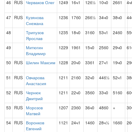
46
RUS
Черваков Олег
1249
16ч1
12б½
10ч0
26б1
4ч
47
RUS
Кузянова
1236
17б0
26б½
34ч0
38ч0
44
Снежана
48
Трипузов
1235
18ч0
31б0
53ч1
24б0
55
Ярослав
49
Митюгин
1229
19б1
15ч0
25б0
29ч0
61
Владимир
50
RUS
Шилин Максим
1228
20ч0
33б1
27ч1
19ч0
29
51
RUS
Овчарова
1211
21б0
32ч0
44б½
52ч1
38
Анастасия
52
RUS
Чернюк
1211
22ч0
35б0
33ч0
51б0
60
Дмитрий
53
RUS
Морозов
1207
23б0
36ч0
48б0
+
30
Матвей
54
RUS
Воронков
1121
24ч1
14б0
28ч½
16б0
26
Евгений