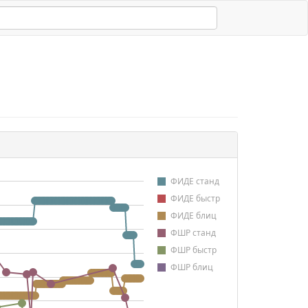
ФИДЕ станд
ФИДЕ быстр
ФИДЕ блиц
ФШР станд
ФШР быстр
ФШР блиц