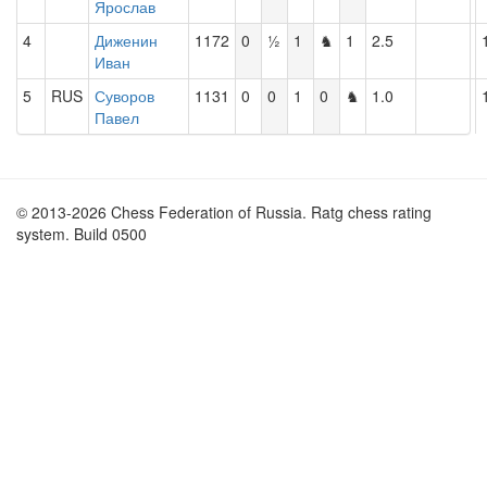
Ярослав
4
Диженин
1172
0
½
1
♞
1
2.5
Иван
5
RUS
Суворов
1131
0
0
1
0
♞
1.0
Павел
© 2013-2026 Chess Federation of Russia. Ratg chess rating
system. Build 0500