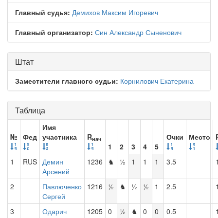
Главный судья:
Демихов Максим Игоревич
Главный организатор:
Син Александр Сыненович
Штат
Заместители главного судьи:
Корнилович Екатерина
Таблица
Имя
№
Фед
участника
R
Очки
Место
нач
1
2
3
4
5
1
RUS
Демин
1236
♞
½
1
1
1
3.5
Арсений
2
Павлюченко
1216
½
♞
½
½
1
2.5
Сергей
3
Одарич
1205
0
½
♞
0
0
0.5