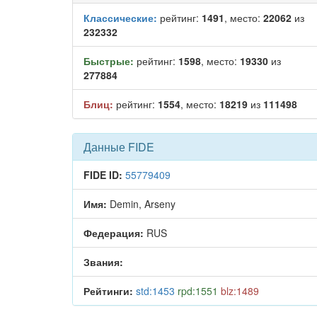
Классические:
рейтинг:
1491
, место:
22062
из
232332
Быстрые:
рейтинг:
1598
, место:
19330
из
277884
Блиц:
рейтинг:
1554
, место:
18219
из
111498
Данные FIDE
FIDE ID:
55779409
Имя:
Demin, Arseny
Федерация:
RUS
Звания:
Рейтинги:
std:1453
rpd:1551
blz:1489