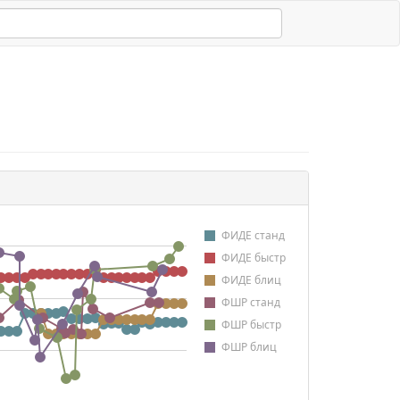
ФИДЕ станд
ФИДЕ быстр
ФИДЕ блиц
ФШР станд
ФШР быстр
ФШР блиц