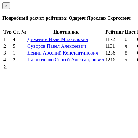
×
Подробный расчет рейтинга: Одарич Ярослав Сергеевич
Тур
Ст. №
Противник
Рейтинг
Цвет
1
4
Диженин Иван Михайлович
1172
б
2
5
Суворов Павел Алексеевич
1131
ч
3
1
Демин Арсений Константинович
1236
б
4
2
Павлюченко Сергей Александрович
1216
ч
∑