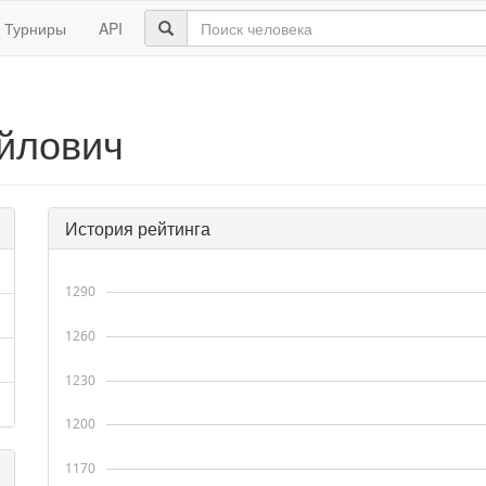
Турниры
API
йлович
История рейтинга
1290
1260
1230
1200
1170