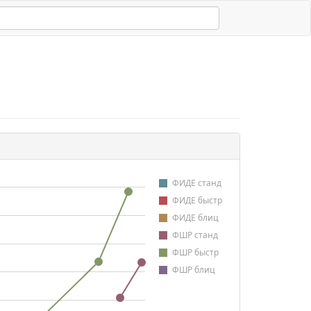
ФИДЕ станд
ФИДЕ быстр
ФИДЕ блиц
ФШР станд
ФШР быстр
ФШР блиц