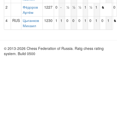
2
Фёдоров
1227
0
-
½
½
½
1
½
1
♞
0
Артём
4
RUS
Цыганков
1230
1
1
0
0
0
1
0
1
0
1
♞
Михаил
© 2013-2026 Chess Federation of Russia. Ratg chess rating
system. Build 0500