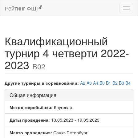
β
Рейтинг ФШР
Toggl
naviga
Квалификационный
турнир 4 четверти 2022-
2023
B02
Другие турниры в соревновании:
A2
A3
A4
B0
B1
B2
B3
B4
Общая информация
Метод жеребьёвки:
Круговая
Даты проведения:
10.05.2023 - 19.05.2023
Место проведения:
Санкт-Петербург