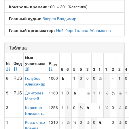
Контроль времени:
60' + 30" (Классика)
Главный судья:
Зверев Владимир
Главный организатор:
Нейзберг Галина Абрамовна
Таблица
Имя
№
Фед
участника
R
нач
6
6
5
5
3
3
1
1
2
2
4
6
RUS
Голубев
1000
♞
1
0
0
0
½
-
+
1
0
Александр
5
RUS
Дмитриев
1189
1
0
♞
½
1
1
½
½
½
1
Матвей
3
Киршина
1256
1
1
0
½
♞
1
½
0
½
0
Елизавета
1
Коваленко
1210
+
½
½
0
½
0
♞
0
½
0
Ксения