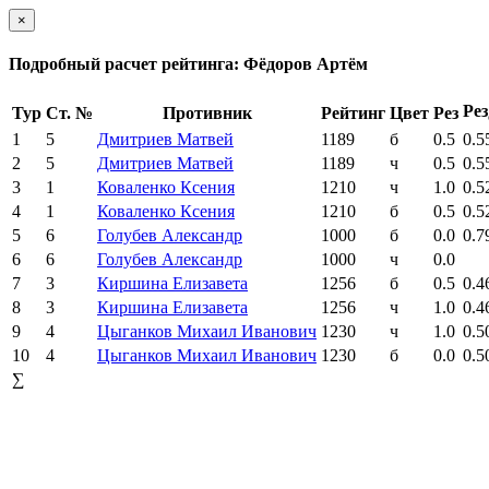
×
Подробный расчет рейтинга: Фёдоров Артём
Рез
Тур
Ст. №
Противник
Рейтинг
Цвет
Рез
1
5
Дмитриев Матвей
1189
б
0.5
0.5
2
5
Дмитриев Матвей
1189
ч
0.5
0.5
3
1
Коваленко Ксения
1210
ч
1.0
0.5
4
1
Коваленко Ксения
1210
б
0.5
0.5
5
6
Голубев Александр
1000
б
0.0
0.7
6
6
Голубев Александр
1000
ч
0.0
7
3
Киршина Елизавета
1256
б
0.5
0.4
8
3
Киршина Елизавета
1256
ч
1.0
0.4
9
4
Цыганков Михаил Иванович
1230
ч
1.0
0.5
10
4
Цыганков Михаил Иванович
1230
б
0.0
0.5
∑