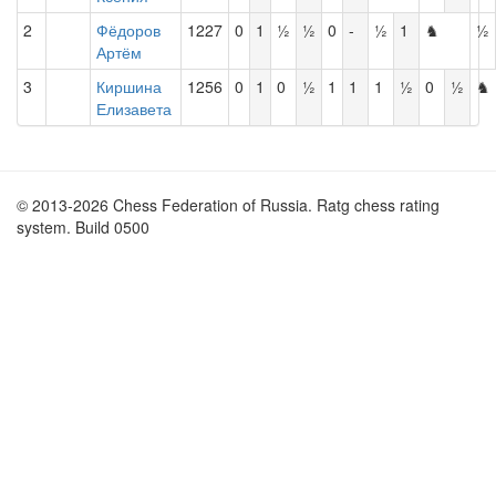
2
Фёдоров
1227
0
1
½
½
0
-
½
1
♞
½
Артём
3
Киршина
1256
0
1
0
½
1
1
1
½
0
½
♞
Елизавета
© 2013-2026 Chess Federation of Russia. Ratg chess rating
system. Build 0500