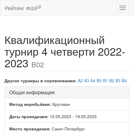
β
Рейтинг ФШР
Toggl
naviga
Квалификационный
турнир 4 четверти 2022-
2023
B02
Другие турниры в соревновании:
A2
A3
A4
B0
B1
B2
B3
B4
Общая информация
Метод жеребьёвки:
Круговая
Даты проведения:
10.05.2023 - 19.05.2023
Место проведения:
Санкт-Петербург