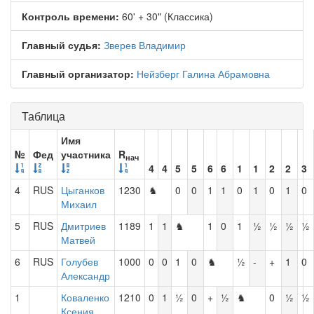
Контроль времени:
60' + 30" (Классика)
Главный судья:
Зверев Владимир
Главный организатор:
Нейзберг Галина Абрамовна
Таблица
Имя
№
Фед
участника
R
нач
4
4
5
5
6
6
1
1
2
2
3
4
RUS
Цыганков
1230
♞
0
0
1
1
0
1
0
1
0
Михаил
5
RUS
Дмитриев
1189
1
1
♞
1
0
1
½
½
½
½
Матвей
6
RUS
Голубев
1000
0
0
1
0
♞
½
-
+
1
0
Александр
1
Коваленко
1210
0
1
½
0
+
½
♞
0
½
½
Ксения