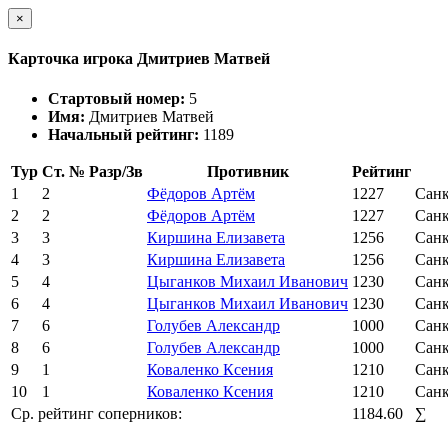
×
Карточка игрока Дмитриев Матвей
Стартовый номер:
5
Имя:
Дмитриев Матвей
Начальный рейтинг:
1189
Тур
Ст. №
Разр/Зв
Противник
Рейтинг
1
2
Фёдоров Артём
1227
Санк
2
2
Фёдоров Артём
1227
Санк
3
3
Киршина Елизавета
1256
Санк
4
3
Киршина Елизавета
1256
Санк
5
4
Цыганков Михаил Иванович
1230
Санк
6
4
Цыганков Михаил Иванович
1230
Санк
7
6
Голубев Александр
1000
Санк
8
6
Голубев Александр
1000
Санк
9
1
Коваленко Ксения
1210
Санк
10
1
Коваленко Ксения
1210
Санк
Ср. рейтинг соперников:
1184.60
∑