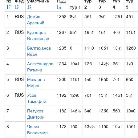
№
Фед
участника
R
тур
тур
тур
тур
нач
тур 1
2
3
4
5
1
RUS
Демин
1358
8ч1
5б1
2ч0
12б1
4б1
Арсений
2
RUS
Кузнецов
1267
9б1
16ч1
1б1
4ч0
11б1
Владислав
3
Балтаханов
1235
0
11ч0
10б1
13ч1
12б0
Иван
4
Александров
1234
10ч1
12б1
14ч½
2б1
1ч0
Ратмир
5
RUS
Макаров
1200
11б1
1ч0
16б0
7ч1
6б0
Мирон
6
RUS
Усов
1192
12ч0
7б1
15ч1
14б1
5ч1
Тимофей
7
Петухов
1182
14б½
6ч0
13б0
5б0
10ч0
Дмитрий
8
Чопик
1178
1б0
13ч½
11б0
10ч1
15б1
Владимир