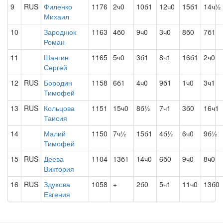
9
RUS
Филенко
1176
2ч0
10б1
12ч0
15б1
14ч½
Михаил
10
Зароднюк
1163
4б0
9ч0
3ч0
8б0
7б1
Роман
11
Шангин
1165
5ч0
3б1
8ч1
16б1
2ч0
Сергей
12
RUS
Бородин
1158
6б1
4ч0
9б1
1ч0
3ч1
Тимофей
13
RUS
Кольцова
1151
15ч0
8б½
7ч1
3б0
16ч1
Таисия
14
Малий
1150
7ч½
15б1
4б½
6ч0
9б½
Тимофей
15
RUS
Деева
1104
13б1
14ч0
6б0
9ч0
8ч0
Виктория
16
RUS
Здухова
1058
+
2б0
5ч1
11ч0
13б0
Евгения