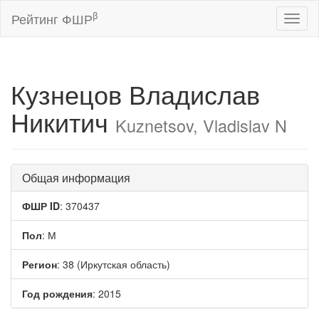
β
Рейтинг ФШР
Toggl
naviga
Кузнецов Владислав
Никитич
Kuznetsov, Vladislav N
Общая информация
ФШР ID
: 370437
Пол
: М
Регион
: 38 (Иркутская область)
Год рождения
: 2015