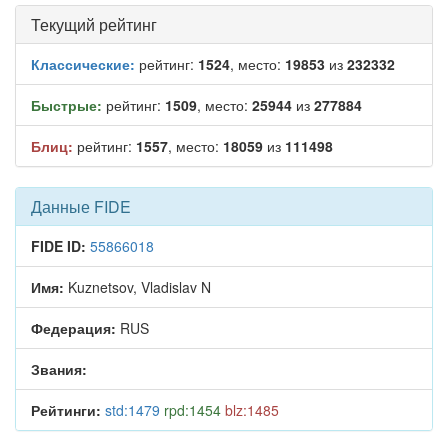
Текущий рейтинг
Классические:
рейтинг:
1524
, место:
19853
из
232332
Быстрые:
рейтинг:
1509
, место:
25944
из
277884
Блиц:
рейтинг:
1557
, место:
18059
из
111498
Данные FIDE
FIDE ID:
55866018
Имя:
Kuznetsov, Vladislav N
Федерация:
RUS
Звания:
Рейтинги:
std:1479
rpd:1454
blz:1485